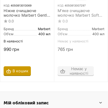
КОД:
4050813013069
КОД:
4050813007297
Ніжне очищаюче
М'яке очищаюче
молочко Marbert Gentle
молочко Marbert Soft
Cleansing Milk 400 мл
Cleansing Milk 400 мл
0.0
0.0
для сухої та чутливої
для чутливої та сухої
шкіри
шкіри
Бренд
Marbert
Бренд
Marbert
Об'єм
400 мл
Об'єм
400 мл
В наявності
Немає у наявності
990
грн
765
грн
Немає у
В кошик
наявності
Мій обліковий запис