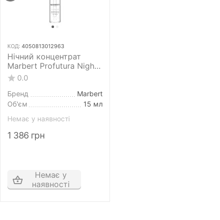
КОД:
4050813012963
Нічний концентрат
Marbert Profutura Night
Concentrate 15 мл
0.0
Бренд
Marbert
Об'єм
15 мл
Немає у наявності
1 386
грн
Немає у
наявності