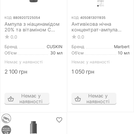
КОД:
8809207225054
КОД:
4050813011935
Ампула з ніацинамідом
Антивікова нічна
20% та вітаміном С
концентрат-ампула
CUSKIN Dr.Solution
Marbert Profutura Anti-
0.0
0.0
Niacin 20% Vitamin C
Aging Night Concentrate
Ampoule 30 мл
10 мл
Бренд
CUSKIN
Бренд
Marbert
Об'єм
30 мл
Об'єм
10 мл
Немає у наявності
Немає у наявності
2 100
грн
1 050
грн
Немає у
Немає у
наявності
наявності