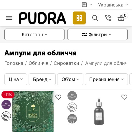
Українська
0
Категорії
Фільтри
Ампули для обличчя
Головна
/
Обличчя
/
Сироватки
/
Ампули для обличч
Ціна
Бренд
Об'єм
Призначення
-11%