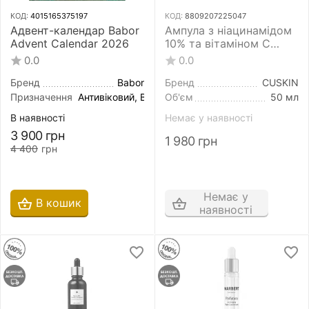
КОД:
4015165375197
КОД:
8809207225047
Адвент-календар Babor
Ампула з ніацинамідом
Advent Calendar 2026
10% та вітаміном С
CUSKIN Dr.Solution
0.0
0.0
Niacin 10% Vitamin C
Ampoule 50 мл
Бренд
Babor
Бренд
CUSKIN
Призначення
Антивіковий, Відновлення, Для сяйва шкіри, Ліф
Об'єм
50 мл
В наявності
Немає у наявності
3 900
грн
1 980
грн
4 400
грн
Немає у
В кошик
наявності