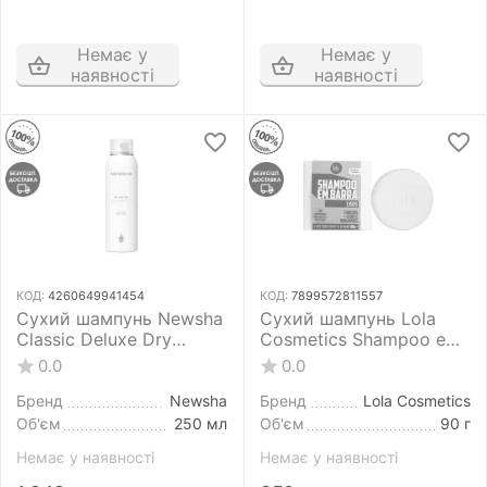
Немає у
Немає у
наявності
наявності
КОД:
4260649941454
КОД:
7899572811557
Cухий шампунь Newsha
Сухий шампунь Lola
Classic Deluxe Dry
Cosmetics Shampoo em
Shampoo 250 мл
Barra Lisos 90 г
0.0
0.0
Бренд
Newsha
Бренд
Lola Cosmetics
Об'єм
250 мл
Об'єм
90 г
Немає у наявності
Немає у наявності