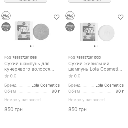
КОД:
7899572811588
КОД:
7899572811533
Сухий шампунь для
Сухий живильний
кучерявого волосся
шампунь Lola Cosmetics
Lola Cosmetics Shampoo
Shampoo Em Barra
0.0
0.0
Em Barra Cachos 90 г
Nutritivo 90 г
Бренд
Lola Cosmetics
Бренд
Lola Cosmetics
Об'єм
90 г
Об'єм
90 г
Немає у наявності
Немає у наявності
850
грн
850
грн