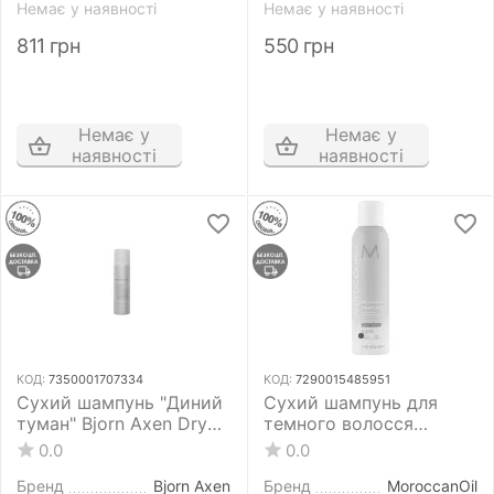
Немає у наявності
Немає у наявності
811
грн
550
грн
Немає у
Немає у
наявності
наявності
КОД:
7350001707334
КОД:
7290015485951
Сухий шампунь "Диний
Сухий шампунь для
туман" Bjorn Axen Dry
темного волосся
Shampoo Melon Mist For
Moroccanoil Dry
0.0
0.0
Fresh Clean Hair 150 мл
Shampoo Dark Tones
205 мл
Бренд
Bjorn Axen
Бренд
MoroccanOil