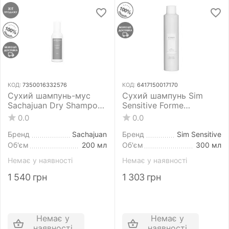
КОД:
7350016332576
КОД:
6417150017170
Сухий шампунь-мус
Сухий шампунь Sim
Sachajuan Dry Shampoo
Sensitive Forme
Mousse 200 мл для
Essentials Dry Shampoo
0.0
0.0
швидкого ефекту
300 мл
чистоти та об'єму
Бренд
Sachajuan
Бренд
Sim Sensitive
волосся
Об'єм
200 мл
Об'єм
300 мл
Немає у наявності
Немає у наявності
1 540
грн
1 303
грн
Немає у
Немає у
наявності
наявності