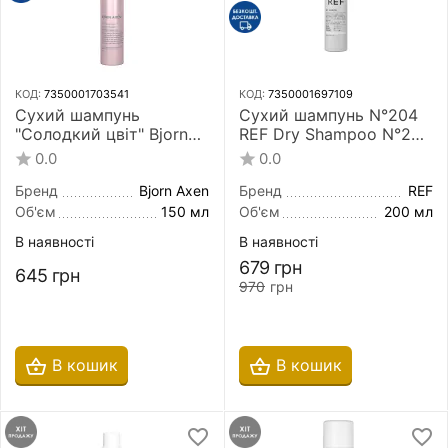
КОД:
7350001703541
КОД:
7350001697109
Сухий шампунь
Сухий шампунь N°204
"Солодкий цвіт" Bjorn
REF Dry Shampoo N°204
Axen Dry Shampoo
200 мл
0.0
0.0
Sweet Blossom For Fresh
Clean Hair 150 мл
Бренд
Bjorn Axen
Бренд
REF
Об'єм
150 мл
Об'єм
200 мл
В наявності
В наявності
679
грн
645
грн
970
грн
В кошик
В кошик