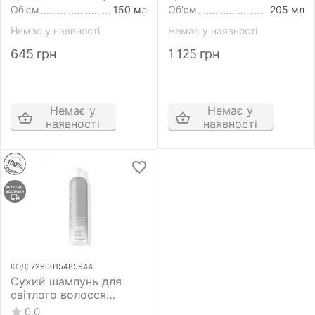
Об'єм
150 мл
Об'єм
205 мл
Немає у наявності
Немає у наявності
645
грн
1 125
грн
Немає у
Немає у
наявності
наявності
КОД:
7290015485944
Сухий шампунь для
світлого волосся
Moroccanoil Dry
0.0