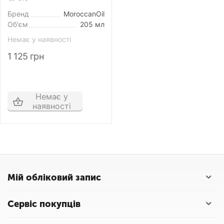
Shampoo Light Tones
205 мл
Бренд
MoroccanOil
Об'єм
205 мл
Немає у наявності
1 125
грн
Немає у
наявності
Мій обліковий запис
Сервіс покупців