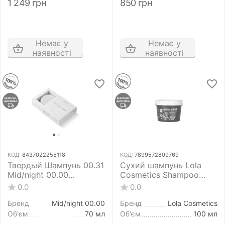
1 249
грн
850
грн
Немає у
Немає у
наявності
наявності
КОД:
8437022255118
КОД:
7899572809769
Твердый Шампунь 00.31
Сухий шампунь Lola
Mid/night 00.00
Cosmetics Shampoo
Shampoo Bar 00.31 70 г
Solido Morte Subita 100
0.0
0.0
мл
Бренд
Mid/night 00.00
Бренд
Lola Cosmetics
Об'єм
70 мл
Об'єм
100 мл