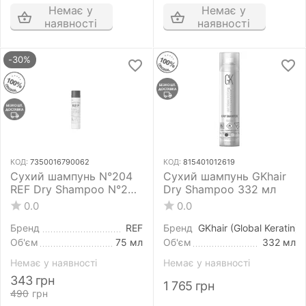
Немає у
Немає у
наявності
наявності
-30%
КОД:
7350016790062
КОД:
815401012619
Сухий шампунь N°204
Сухий шампунь GKhair
REF Dry Shampoo N°204
Dry Shampoo 332 мл
75 мл
0.0
0.0
Бренд
REF
Бренд
GKhair (Global Keratin)
Об'єм
75 мл
Об'єм
332 мл
Немає у наявності
Немає у наявності
343
грн
1 765
грн
490
грн