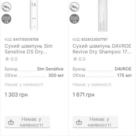
КОД:
6417150016708
КОД:
9326123007797
Сухий шампунь Sim
Сухий шампунь DAVROE
Sensitive DS Dry
Revive Dry Shampoo 175
Shampoo 300 мл
мл
0.0
0.0
Бренд
Sim Sensitive
Бренд
DAVROE
Об'єм
300 мл
Об'єм
175 мл
Немає у наявності
Немає у наявності
1 303
грн
1 671
грн
Немає у
Немає у
наявності
наявності