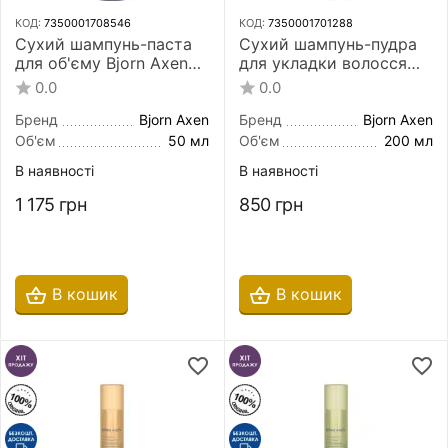
КОД:
7350001708546
КОД:
7350001701288
Сухий шампунь-паста
Сухий шампунь-пудра
для об'єму Bjorn Axen
для укладки волосся
Volumizing Dry Shampoo
Bjorn Axen Dry Shampoo
0.0
0.0
Paste 50 мл
Styling Powder 200 мл
Бренд
Bjorn Axen
Бренд
Bjorn Axen
Об'єм
50 мл
Об'єм
200 мл
В наявності
В наявності
1 175
грн
850
грн
В кошик
В кошик