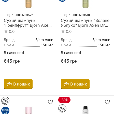
КОД:
7350001703572
КОД:
7350001703510
Сухий шампунь
Сухий шампунь "Зелене
"Грейпфрут" Bjorn Axen
Яблуко" Bjorn Axen Dry
Dry Shampoo Sunny
Shampoo Green Apple
0.0
0.0
Grapefruit For Fresh
For Fresh Clean Hair 150
Clean Hair 150 мл
мл
Бренд
Bjorn Axen
Бренд
Bjorn Axen
Об'єм
150 мл
Об'єм
150 мл
В наявності
В наявності
645
грн
645
грн
В кошик
В кошик
-30%