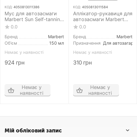
КОД:
4050813011386
КОД:
4050813011584
Мус для автозасмаги
Аплікатор-рукавиця для
Marbert Sun Self-tanning
автозасмаги Marbert
Mousse 150 мл
Sun Self-tanning mitten
0.0
0.0
Sun
Бренд
Marbert
Бренд
Marbert
Об'єм
150 мл
Призначення
Для автозагара
Немає у наявності
Немає у наявності
924
грн
310
грн
Немає у
Немає у
наявності
наявності
Мій обліковий запис