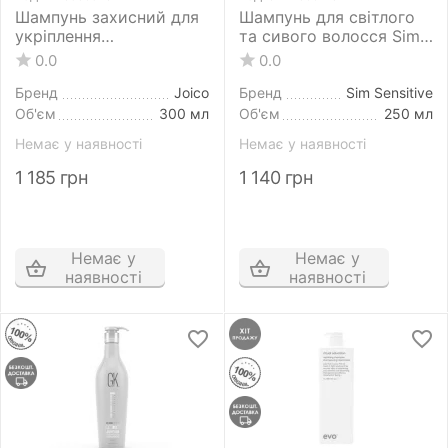
Шампунь захисний для
Шампунь для світлого
укріплення
та сивого волосся Sim
дисульфідних зв'язків
Sensitive DS Blond
0.0
0.0
та стійкості кольору
Shampoo 250 мл
Joico Defy Damage
Бренд
Joico
Бренд
Sim Sensitive
Protective Shampoo 300
Об'єм
300 мл
Об'єм
250 мл
мл
Немає у наявності
Немає у наявності
1 185
грн
1 140
грн
Немає у
Немає у
наявності
наявності