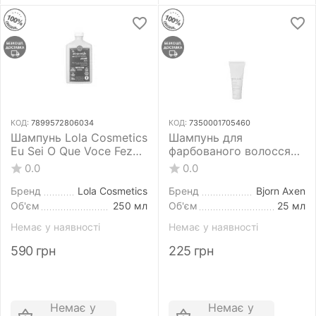
КОД:
7899572806034
КОД:
7350001705460
Шампунь Lola Cosmetics
Шампунь для
Eu Sei O Que Voce Fez
фарбованого волосся
Na Quimica Passada 250
Bjorn Axen Color Seal
0.0
0.0
мл для пошкодженого
Shampoo For Colored
або знебарвленого
Hair 25 мл
Бренд
Lola Cosmetics
Бренд
Bjorn Axen
волосся
Об'єм
250 мл
Об'єм
25 мл
Немає у наявності
Немає у наявності
590
грн
225
грн
Немає у
Немає у