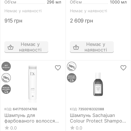
Об'єм
296 мл
Об'єм
1000 мл
Немає у наявності
Немає у наявності
915
грн
2 609
грн
Немає у
Немає у
наявності
наявності
КОД:
6417150014766
КОД:
7350016332088
Шампунь для
Шампунь Sachajuan
фарбованого волосся
Colour Protect Shampoo
Sim Sensitive DS Color
250 мл для захисту
0.0
0.0