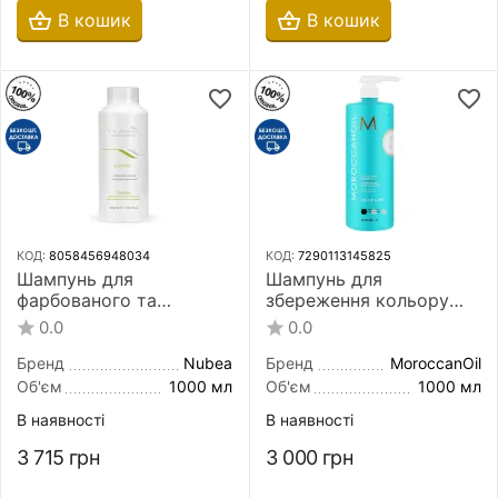
В кошик
В кошик
КОД:
8058456948034
КОД:
7290113145825
Шампунь для
Шампунь для
фарбованого та
збереження кольору
освітленого волосся
волосся MoroccanOil
0.0
0.0
Nubea Sustenia Colored
Color Care Shampoo
And Chemically Treated
1000 мл
Бренд
Nubea
Бренд
MoroccanOil
Hair Shampoo 1000 мл
Об'єм
1000 мл
Об'єм
1000 мл
В наявності
В наявності
3 715
грн
3 000
грн