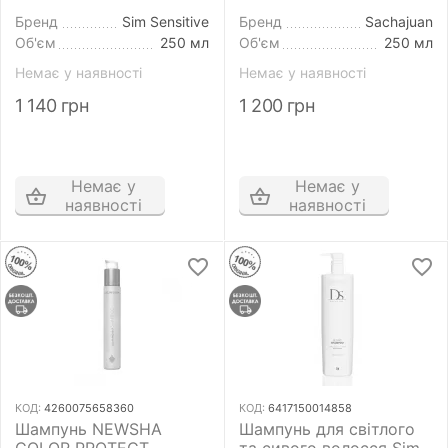
Shampoo 250 мл
кольору фарбованого
волосся
Бренд
Sim Sensitive
Бренд
Sachajuan
Об'єм
250 мл
Об'єм
250 мл
Немає у наявності
Немає у наявності
1 140
грн
1 200
грн
Немає у
Немає у
наявності
наявності
КОД:
4260075658360
КОД:
6417150014858
Шампунь NEWSHA
Шампунь для світлого