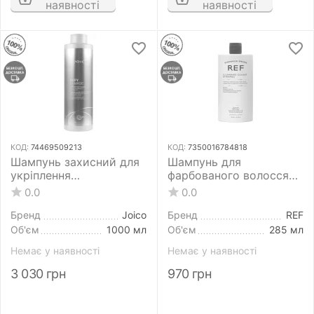
наявності
наявності
КОД:
74469509213
КОД:
7350016784818
Шампунь захисний для
Шампунь для
укріплення
фарбованого волосся
дисульфідних зв'язків
REF Illuminate Colour
0.0
0.0
та стійкості кольору
Shampoo 285 мл
Joico Defy Damage
Бренд
Joico
Бренд
REF
Protective Shampoo
Об'єм
1000 мл
Об'єм
285 мл
1000 мл
Немає у наявності
Немає у наявності
3 030
грн
970
грн