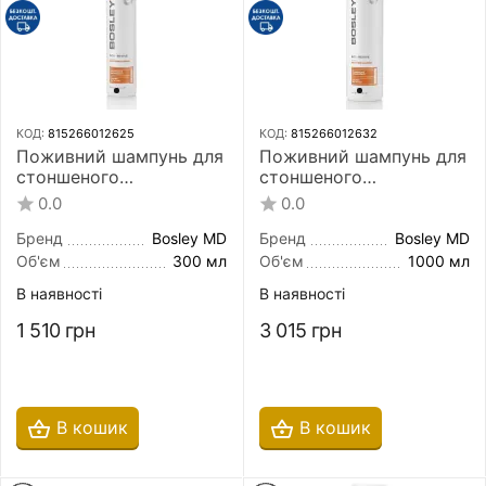
КОД:
815266012625
КОД:
815266012632
Поживний шампунь для
Поживний шампунь для
стоншеного
стоншеного
фарбованого волосся
фарбованого волосся
0.0
0.0
Bosley MD BOS Revive
Bosley MD BOS Revive
Nourishing Shampoo 300
Nourishing Shampoo
Бренд
Bosley MD
Бренд
Bosley MD
мл
1000 мл
Об'єм
300 мл
Об'єм
1000 мл
В наявності
В наявності
1 510
грн
3 015
грн
В кошик
В кошик