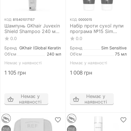
КОД:
815401017157
КОД:
0000015
Шампунь GKhair Juvexin
Набір проти сухої лупи
Shield Shampoo 240 мл
програма №15 Sim
захист кольору та від
Sensitive System 4 75
0.0
0.0
УФ-променів
мл+75 мл
Бренд
GKhair (Global Keratin)
Бренд
Sim Sensitive
Об'єм
240 мл
Об'єм
75 мл
Немає у наявності
Немає у наявності
1 105
грн
1 008
грн
Немає у
Немає у
наявності
наявності