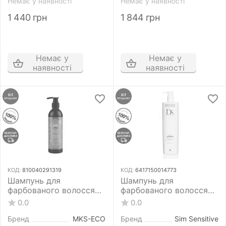
Немає у наявності
Немає у наявності
1 440
грн
1 844
грн
Немає у
Немає у
наявності
наявності
КОД:
810040291319
КОД:
6417150014773
Шампунь для
Шампунь для
фарбованого волосся
фарбованого волосся
MKS-ECO Color Care
Sim Sensitive DS Color
0.0
0.0
Shampoo Sunflower
Shampoo 1000 мл
Scent 296 мл
Бренд
MKS-ECO
Бренд
Sim Sensitive