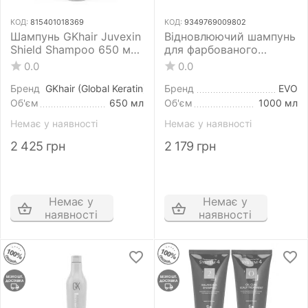
КОД:
815401018369
КОД:
9349769009802
Шампунь GKhair Juvexin
Відновлюючий шампунь
Shield Shampoo 650 мл
для фарбованого
захист кольору та від
волосся EVO Ritual
0.0
0.0
УФ-променів
Salvation Repairing
Shampoo 1000 мл
Бренд
GKhair (Global Keratin)
Бренд
EVO
Об'єм
650 мл
Об'єм
1000 мл
Немає у наявності
Немає у наявності
2 425
грн
2 179
грн
Немає у
Немає у
наявності
наявності