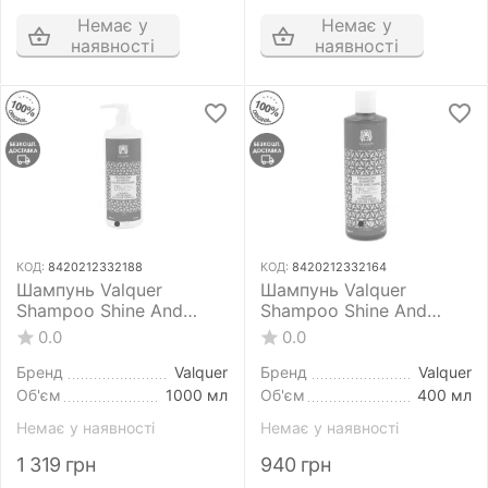
Немає у
Немає у
наявності
наявності
КОД:
8420212332188
КОД:
8420212332164
Шампунь Valquer
Шампунь Valquer
Shampoo Shine And
Shampoo Shine And
Colour Enhancer 1000 мл
Colour Enhancer 400 мл
0.0
0.0
для фарбованого
для фарбованого
волосся
волосся
Бренд
Valquer
Бренд
Valquer
Об'єм
1000 мл
Об'єм
400 мл
Немає у наявності
Немає у наявності
1 319
грн
940
грн