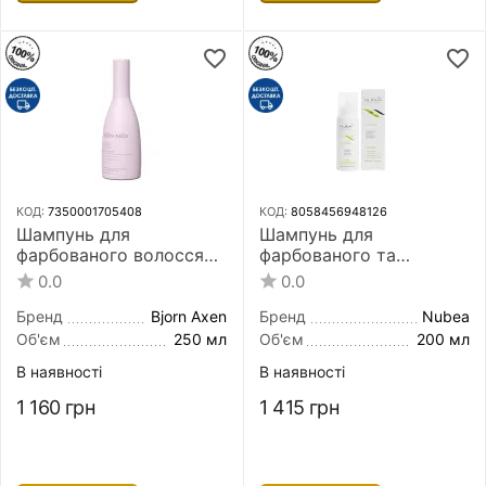
КОД:
7350001705408
КОД:
8058456948126
Шампунь для
Шампунь для
фарбованого волосся
фарбованого та
Bjorn Axen Color Seal
освітленого волосся
0.0
0.0
Shampoo For Colored
Nubea Sustenia Colored
Hair 250 мл
And Chemically Treated
Бренд
Bjorn Axen
Бренд
Nubea
Hair Shampoo 200 мл
Об'єм
250 мл
Об'єм
200 мл
В наявності
В наявності
1 160
грн
1 415
грн