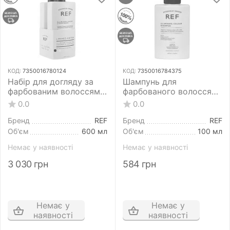
КОД:
7350016780124
КОД:
7350016784375
Набір для догляду за
Шампунь для
фарбованим волоссям
фарбованого волосся
REF Illuminate Colour
REF Illuminate Colour
0.0
0.0
Duo Shampoo &
Shampoo 100 мл
Conditioner 600+600 мл
Бренд
REF
Бренд
REF
Об'єм
600 мл
Об'єм
100 мл
Немає у наявності
Немає у наявності
3 030
грн
584
грн
Немає у
Немає у
наявності
наявності