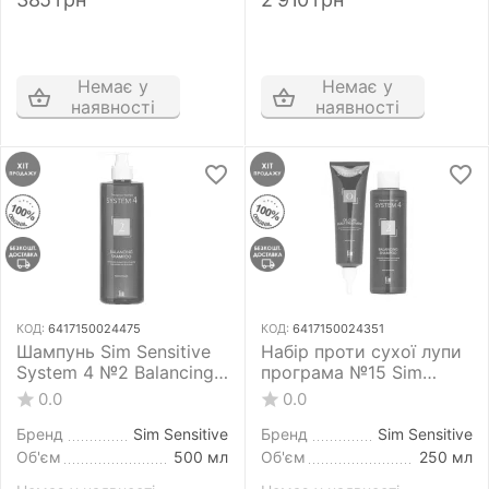
Немає у
Немає у
наявності
наявності
КОД:
6417150024475
КОД:
6417150024351
Шампунь Sim Sensitive
Набір проти сухої лупи
System 4 №2 Balancing
програма №15 Sim
Shampoo 500 мл для
Sensitive System 4 250
0.0
0.0
сухого, фарбованого і
мл+150 мл
пошкодженого волосся
Бренд
Sim Sensitive
Бренд
Sim Sensitive
Об'єм
500 мл
Об'єм
250 мл