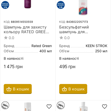
КОД:
8809514550559
КОД:
8436022057173
Шампунь для захисту
Безсульфатний
кольору RATED GREEN
шампунь для
Real Prune 400 мл з
фарбованого волосся
0.0
0.0
екстрактом сливи
Keen Strok Color
Shampoo for Dyed Hair
Бренд
Rated Green
Бренд
KEEN STROK
250 мл
Об'єм
400 мл
Об'єм
250 мл
В наявності
В наявності
1 475
грн
495
грн
В кошик
В кошик