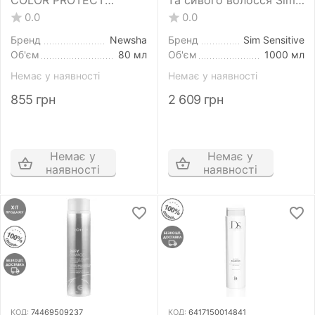
COLOR PROTECT
та сивого волосся Sim
SHAMPOO 80 мл захист
Sensitive DS Blond
0.0
0.0
кольору
Shampoo 1000 мл
Бренд
Newsha
Бренд
Sim Sensitive
Об'єм
80 мл
Об'єм
1000 мл
Немає у наявності
Немає у наявності
855
грн
2 609
грн
Немає у
Немає у
наявності
наявності
КОД:
74469509237
КОД:
6417150014841