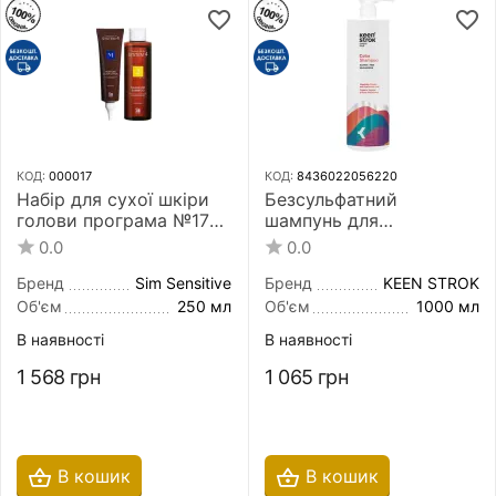
КОД:
000017
КОД:
8436022056220
Набір для сухої шкіри
Безсульфатний
голови програма №17
шампунь для
Sim Sensitive System 4
фарбованого волосся
0.0
0.0
Program 17 150 мл+250
Keen Strok Color
мл
Shampoo for Dyed Hair
Бренд
Sim Sensitive
Бренд
KEEN STROK
1000 мл
Об'єм
250 мл
Об'єм
1000 мл
В наявності
В наявності
1 568
грн
1 065
грн
В кошик
В кошик