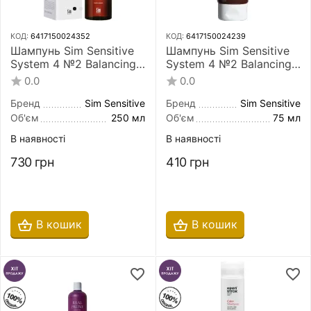
КОД:
6417150024352
КОД:
6417150024239
Шампунь Sim Sensitive
Шампунь Sim Sensitive
System 4 №2 Balancing
System 4 №2 Balancing
Shampoo 250 мл для
Shampoo 75 мл для
0.0
0.0
сухого, фарбованого і
сухого, фарбованого і
пошкодженого волосся
пошкодженого волосся
Бренд
Sim Sensitive
Бренд
Sim Sensitive
Об'єм
250 мл
Об'єм
75 мл
В наявності
В наявності
730
грн
410
грн
В кошик
В кошик