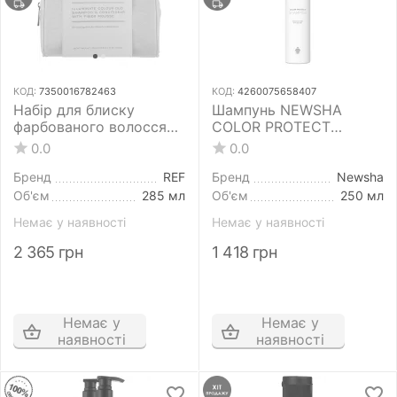
КОД:
7350016782463
КОД:
4260075658407
Набір для блиску
Шампунь NEWSHA
фарбованого волосся
COLOR PROTECT
REF Illuminate Colour
SHAMPOO 250 мл
0.0
0.0
Duo Shampoo &
захист кольору
Conditioner With Fiber
Бренд
REF
Бренд
Newsha
Mousse
Об'єм
285 мл
Об'єм
250 мл
Немає у наявності
Немає у наявності
2 365
грн
1 418
грн
Немає у
Немає у
наявності
наявності