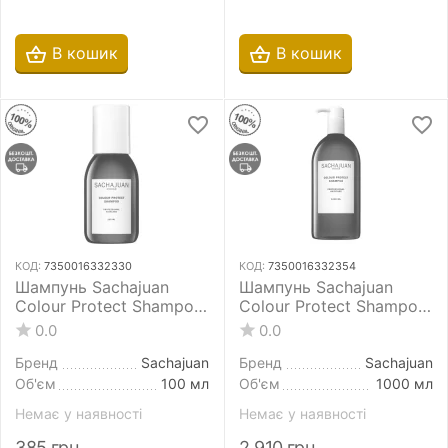
В кошик
В кошик
КОД:
7350016332330
КОД:
7350016332354
Шампунь Sachajuan
Шампунь Sachajuan
Colour Protect Shampoo
Colour Protect Shampoo
100 мл для захисту
1000 мл для захисту
0.0
0.0
кольору фарбованого
кольору фарбованого
волосся
волосся
Бренд
Sachajuan
Бренд
Sachajuan
Об'єм
100 мл
Об'єм
1000 мл
Немає у наявності
Немає у наявності
385
грн
2 910
грн