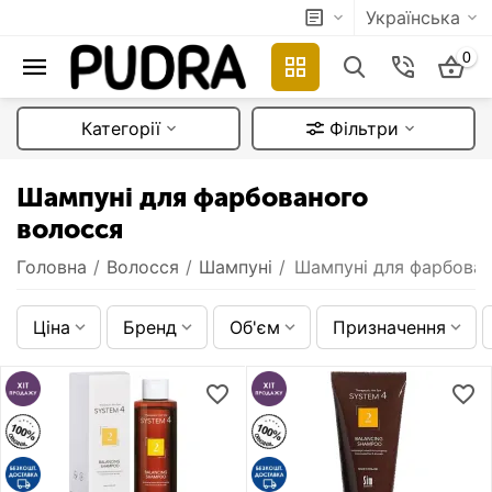
Українська
0
Категорії
Фільтри
Шампуні для фарбованого
волосся
Головна
/
Волосся
/
Шампуні
/
Шампуні для фарбован
Ціна
Бренд
Об'єм
Призначення