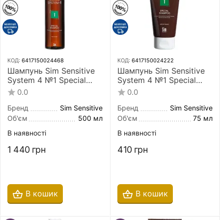
КОД:
6417150024468
КОД:
6417150024222
Шампунь Sim Sensitive
Шампунь Sim Sensitive
System 4 №1 Special
System 4 №1 Special
Shampoo 500 мл для
Shampoo 75 мл для
0.0
0.0
нормальної шкіри
нормальної шкіри
голови і схильної до
голови і схильної до
Бренд
Sim Sensitive
Бренд
Sim Sensitive
жирності
жирності
Об'єм
500 мл
Об'єм
75 мл
В наявності
В наявності
1 440
грн
410
грн
В кошик
В кошик