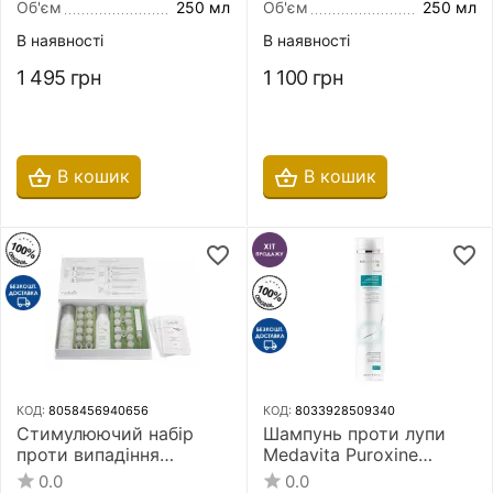
Restoration Technology
Uomo 250 мл для
Об'єм
250 мл
Об'єм
250 мл
Women 250 мл
чоловіків
В наявності
В наявності
1 495
грн
1 100
грн
В кошик
В кошик
КОД:
8058456940656
КОД:
8033928509340
Стимулюючий набір
Шампунь проти лупи
проти випадіння
Medavita Puroxine
волосся Nubea Sursum
Instant Anti-Dandruff
0.0
0.0