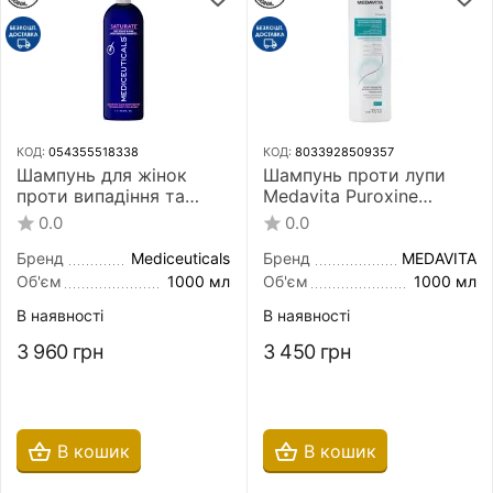
КОД:
054355518338
КОД:
8033928509357
Шампунь для жінок
Шампунь проти лупи
проти випадіння та
Medavita Puroxine
стоншення сухого
Instant Anti-Dandruff
0.0
0.0
волосся Mediceuticals
Shampoo 1000 мл
Saturate Advanced Hair
Бренд
Mediceuticals
Бренд
MEDAVITA
Restoration Technology
Об'єм
1000 мл
Об'єм
1000 мл
Women 1000 мл
В наявності
В наявності
3 960
грн
3 450
грн
В кошик
В кошик