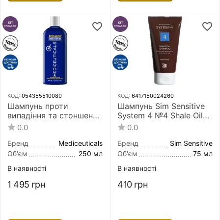
КОД:
054355510080
КОД:
6417150024260
Шампунь проти
Шампунь Sim Sensitive
випадіння та стоншення
System 4 №4 Shale Oil
волосся Mediceuticals
Shampoo 75 мл для
0.0
0.0
Bioclenz Advanced Hair
жирної і чутливої шкіри
Restoration Technology
голови
Бренд
Mediceuticals
Бренд
Sim Sensitive
250 мл для нормальної
Об'єм
250 мл
Об'єм
75 мл
шкіри голови
В наявності
В наявності
1 495
грн
410
грн