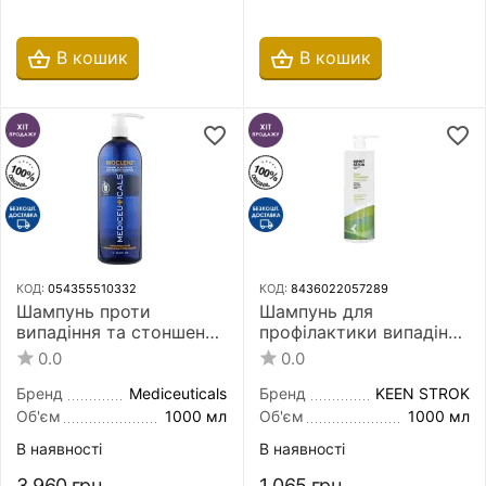
В кошик
В кошик
КОД:
054355510332
КОД:
8436022057289
Шампунь проти
Шампунь для
випадіння та стоншення
профілактики випадіння
волосся Mediceuticals
волосся Keen Strok Bain
0.0
0.0
Bioclenz Advanced Hair
Preventive Shampoo
Restoration Technology
1000 мл
Бренд
Mediceuticals
Бренд
KEEN STROK
1000 мл для нормальної
Об'єм
1000 мл
Об'єм
1000 мл
шкіри голови
В наявності
В наявності
3 960
грн
1 065
грн