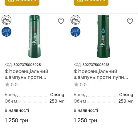
КОД:
8027375003025
КОД:
8027375003018
Фітоесенціальний
Фітоесенціальний
шампунь проти
шампунь проти лупи
випадіння волосся
Orising Antiforfora
0.0
0.0
Orising Caduta Shampoo
Shampoo 250 мл
250 мл
Бренд
Orising
Бренд
Orising
Об'єм
250 мл
Об'єм
250 мл
В наявності
В наявності
1 250
грн
1 250
грн