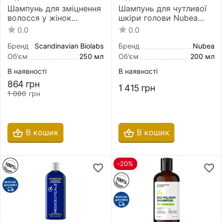
Шампунь для зміцнення
Шампунь для чутливої
волосся у жінок
шкіри голови Nubea
Scandinavian Biolabs
Auxilia Sensitive Scalp
0.0
0.0
Hair Strength Bio-Pilixin
Shampoo 200 мл
Shampoo for Women
Бренд
Scandinavian Biolabs
Бренд
Nubea
250 мл
Об'єм
250 мл
Об'єм
200 мл
В наявності
В наявності
864
грн
1 415
грн
1 080
грн
В кошик
В кошик
-20%