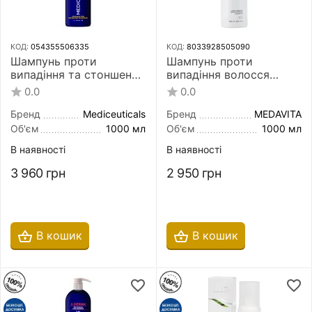
КОД:
054355506335
КОД:
8033928505090
Шампунь проти
Шампунь проти
випадіння та стоншення
випадіння волосся
волосся Mediceuticals
Medavita Lotion
0.0
0.0
Hydroclenz Advanced
Concentree Homme
Hair Restoration
Shampoo Anticaduta
Бренд
Mediceuticals
Бренд
MEDAVITA
Technology 1000 мл для
Uomo 1000 мл для
Об'єм
1000 мл
Об'єм
1000 мл
сухої шкіри голови
чоловіків
В наявності
В наявності
3 960
грн
2 950
грн
В кошик
В кошик