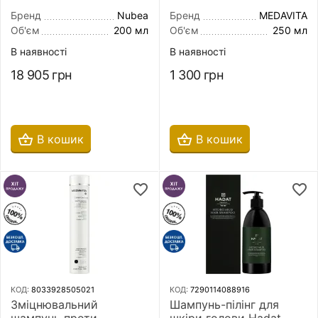
Anti-Hairloss Adjuvant
Shampoo 250 мл
Treatment Kit
Бренд
Nubea
Бренд
MEDAVITA
Об'єм
200 мл
Об'єм
250 мл
В наявності
В наявності
18 905
грн
1 300
грн
В кошик
В кошик
КОД:
8033928505021
КОД:
7290114088916
Зміцнювальний
Шампунь-пілінг для