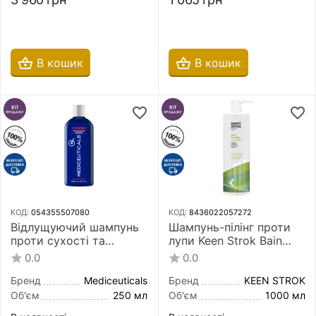
В кошик
В кошик
КОД:
054355507080
КОД:
8436022057272
Відлущуючий шампунь
Шампунь-пілінг проти
проти сухості та
лупи Keen Strok Bain
свербіння шкіри голови
Peeling Shampoo 1000
0.0
0.0
Mediceuticals Scalp
мл
Therapies X-Derma 250
Бренд
Mediceuticals
Бренд
KEEN STROK
мл
Об'єм
250 мл
Об'єм
1000 мл