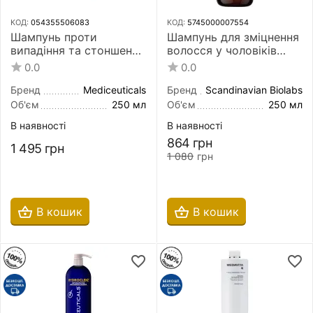
КОД:
054355506083
КОД:
5745000007554
Шампунь проти
Шампунь для зміцнення
випадіння та стоншення
волосся у чоловіків
волосся Mediceuticals
Scandinavian Biolabs
0.0
0.0
Hydroclenz Advanced
Hair Strength Bio-Pilixin
Hair Restoration
Shampoo for Men 250
Бренд
Mediceuticals
Бренд
Scandinavian Biolabs
Technology 250 мл для
мл
Об'єм
250 мл
Об'єм
250 мл
сухої шкіри голови
В наявності
В наявності
864
грн
1 495
грн
1 080
грн
В кошик
В кошик