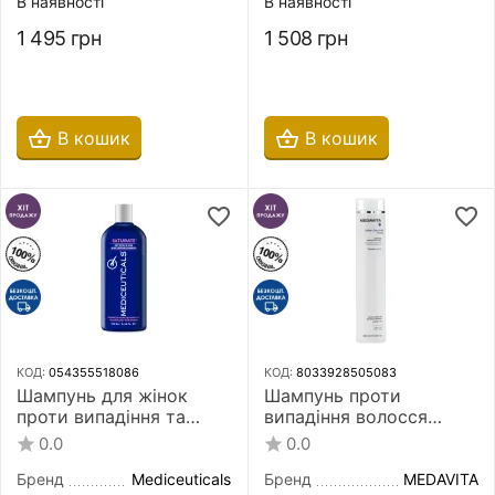
В наявності
В наявності
1 495
грн
1 508
грн
В кошик
В кошик
КОД:
054355518086
КОД:
8033928505083
Шампунь для жінок
Шампунь проти
проти випадіння та
випадіння волосся
стоншення сухого
Medavita Lotion
0.0
0.0
волосся Mediceuticals
Concentree Homme
Saturate Advanced Hair
Shampoo Anticaduta
Бренд
Mediceuticals
Бренд
MEDAVITA