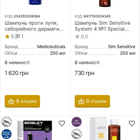
КОД:
054355509084
КОД:
6417150024345
Шампунь проти лупи,
Шампунь Sim Sensitive
себорейного дерматиту
System 4 №1 Special
та різних проблем
Shampoo 250 мл для
1
5
0.0
шкіри голови
нормальної шкіри
Mediceuticals Scalp
голови і схильної до
Бренд
Mediceuticals
Бренд
Sim Sensitive
Therapies X-Folate 250
жирності
Об'єм
250 мл
Об'єм
250 мл
мл
В наявності
В наявності
1 620
грн
730
грн
В кошик
В кошик