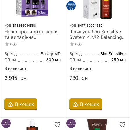
КОД:
815266014568
КОД:
6417150024352
Набір проти стоншення
Шампунь Sim Sensitive
та випадіння
System 4 №2 Balancing
кучерявого волосся
Shampoo 250 мл для
0.0
0.0
Bosley MD Curl Ultra
сухого, фарбованого і
Hydrating System
пошкодженого волосся
Бренд
Bosley MD
Бренд
Sim Sensitive
Об'єм
300 мл
Об'єм
250 мл
В наявності
В наявності
3 915
грн
730
грн
В кошик
В кошик