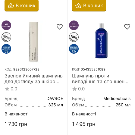
В кошик
В кошик
КОД:
9326123007728
КОД:
054355351089
Заспокійливий шампунь
Шампунь проти
для догляду за шкірою
випадіння та стоншення
голови DAVROE Scalp
волосся Mediceuticals
0.0
0.0
Remedy Shampoo 325
Folligen Advanced Hair
мл
Restoration Technology
Бренд
DAVROE
Бренд
Mediceuticals
Women 250 мл для
Об'єм
325 мл
Об'єм
250 мл
тонкого волосся і
В наявності
В наявності
нормальної шкіри ...
1 730
грн
1 495
грн