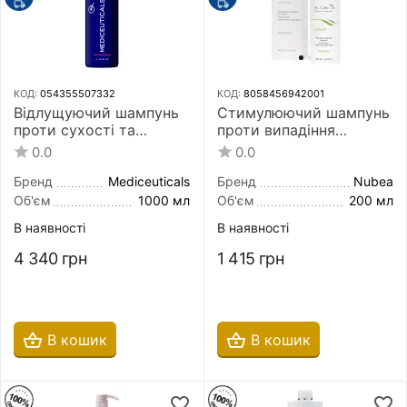
КОД:
054355507332
КОД:
8058456942001
Відлущуючий шампунь
Стимулюючий шампунь
проти сухості та
проти випадіння
свербіння шкіри голови
волосся Nubea Sursum
0.0
0.0
Mediceuticals Scalp
Anti-Hairloss Adjuvant
Therapies X-Derma 1000
Shampoo 200 мл
Бренд
Mediceuticals
Бренд
Nubea
мл
Об'єм
1000 мл
Об'єм
200 мл
В наявності
В наявності
4 340
грн
1 415
грн
В кошик
В кошик