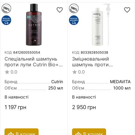
КОД:
6412600550054
КОД:
8033928505038
Спеціальний шампунь
Зміцнювальний
проти лупи Cutrin Bio+
шампунь проти
Special Anti-Dandruff
випадіння волосся
0.0
0.0
Shampoo 250 мл
Medavita Lotion
Concentree Anti-Hair
Бренд
Cutrin
Бренд
MEDAVITA
Loss Treating Shampoo
Об'єм
250 мл
Об'єм
1000 мл
1000 мл
В наявності
В наявності
1 197
грн
2 950
грн
В кошик
В кошик