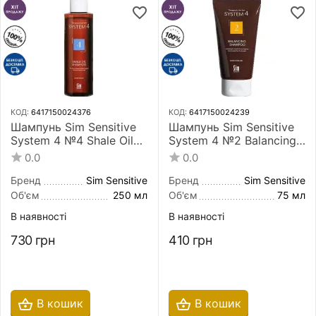
КОД:
6417150024376
КОД:
6417150024239
Шампунь Sim Sensitive
Шампунь Sim Sensitive
System 4 №4 Shale Oil
System 4 №2 Balancing
Shampoo 250 мл для
Shampoo 75 мл для
0.0
0.0
жирної і чутливої шкіри
сухого, фарбованого і
голови
пошкодженого волосся
Бренд
Sim Sensitive
Бренд
Sim Sensitive
Об'єм
250 мл
Об'єм
75 мл
В наявності
В наявності
730
грн
410
грн
В кошик
В кошик