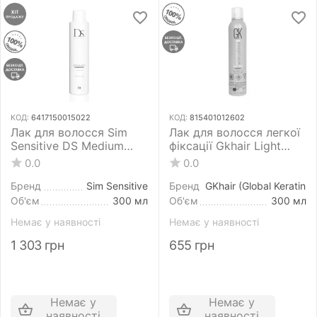
КОД:
6417150015022
КОД:
815401012602
Лак для волосся Sim
Лак для волосся легкої
Sensitive DS Medium
фіксації Gkhair Light
Hold Hairspray 300 мл
Hold HairSpray 300 мл
0.0
0.0
середньої фіксації
Бренд
Sim Sensitive
Бренд
GKhair (Global Keratin)
Об'єм
300 мл
Об'єм
300 мл
Немає у наявності
Немає у наявності
1 303
грн
655
грн
Немає у
Немає у
наявності
наявності