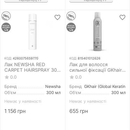
КОД:
4260075659770
КОД:
815401012626
Лак NEWSHA RED
Лак для волосся
CARPET HAIRSPRAY 300
сильної фіксації GKhair
мл "червона доріжка"
Strong Hold HairSpray
0.0
0.0
екстра-сильної фіксації
300 мл
Бренд
Newsha
Бренд
GKhair (Global Keratin)
Об'єм
300 мл
Об'єм
300 мл
Немає у наявності
Немає у наявності
1 156
грн
655
грн