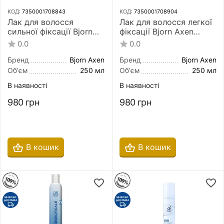
КОД:
7350001708843
КОД:
7350001708904
Лак для волосся
Лак для волосся легкої
сильної фіксації Bjorn
фіксації Bjorn Axen
Axen Megafix Hairspray
Fixing Hairspray Strong
0.0
0.0
Super Strong Hold For
Hold For Control Shape
Maximum Fixation 250
And Shine 250 мл
Бренд
Bjorn Axen
Бренд
Bjorn Axen
мл
Об'єм
250 мл
Об'єм
250 мл
В наявності
В наявності
980
грн
980
грн
В кошик
В кошик