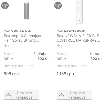
КОД:
7350016331098
КОД:
4260075659329
Лак-спрей Sachajuan
Лак NEWSHA FLEXIBLE
Hair Spray Strong
CONTROL HAIRSPRAY
Control 300 мл для
300 мл середньої і
0.0
0.0
волосся сильної
гнучкої фіксації
фіксації
Бренд
Sachajuan
Бренд
Newsha
Об'єм
300 мл
Об'єм
300 мл
Немає у наявності
Немає у наявності
896
грн
1 156
грн
Немає у
Немає у
наявності
наявності