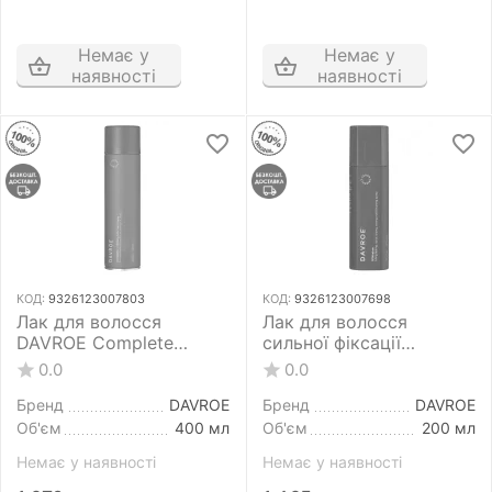
Немає у
Немає у
наявності
наявності
КОД:
9326123007803
КОД:
9326123007698
Лак для волосся
Лак для волосся
DAVROE Complete
сильної фіксації
Aerosol Hair Spray 400
DAVROE Ultimatum 200
0.0
0.0
мл
мл
Бренд
DAVROE
Бренд
DAVROE
Об'єм
400 мл
Об'єм
200 мл
Немає у наявності
Немає у наявності