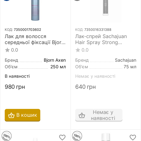
КОД:
7350001703602
КОД:
7350016331388
Лак для волосся
Лак-спрей Sachajuan
середньої фіксації Bjorn
Hair Spray Strong
Axen Just Right
Control 75 мл для
0.0
0.0
Hairspray Perfect Strong
волосся сильної
Hold For Flexible Fixation
фіксації
Бренд
Bjorn Axen
Бренд
Sachajuan
And Shine 250 мл
Об'єм
250 мл
Об'єм
75 мл
В наявності
Немає у наявності
980
грн
640
грн
Немає у
В кошик
наявності