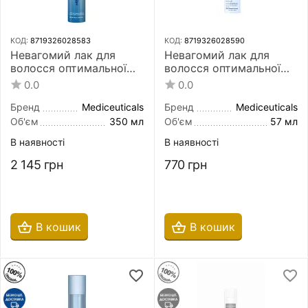
КОД:
8719326028583
КОД:
8719326028590
Невагомий лак для
Невагомий лак для
волосся оптимальної
волосся оптимальної
фіксації Mediceuticals
фіксації Mediceuticals
0.0
0.0
DRI Ultimate Hold
DRI Ultimate Hold
Hairspray 350 мл
Hairspray 57 мл
Бренд
Mediceuticals
Бренд
Mediceuticals
Об'єм
350 мл
Об'єм
57 мл
В наявності
В наявності
2 145
грн
770
грн
В кошик
В кошик