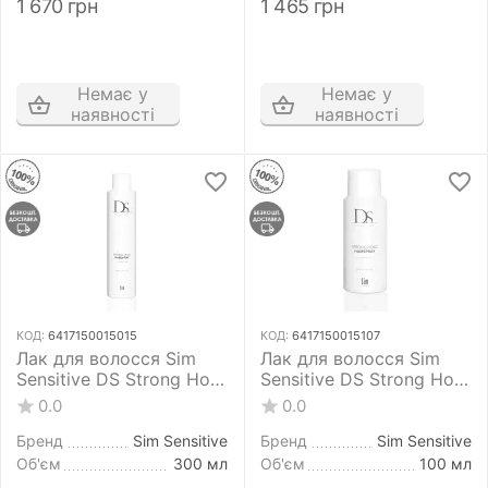
1 670
грн
1 465
грн
Немає у
Немає у
наявності
наявності
КОД:
6417150015015
КОД:
6417150015107
Лак для волосся Sim
Лак для волосся Sim
Sensitive DS Strong Hold
Sensitive DS Strong Hold
Hairspray 300 мл
Hairspray 100 мл
0.0
0.0
сильної фіксації
сильної фіксації
Бренд
Sim Sensitive
Бренд
Sim Sensitive
Об'єм
300 мл
Об'єм
100 мл