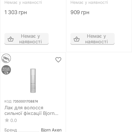
Немає у наявності
Немає у наявності
1 303
грн
909
грн
Немає у
Немає у
наявності
наявності
КОД:
7350001708874
Лак для волосся
сильної фіксації Bjorn
Axen Megafix Hairspray
0.0
Super Strong Hold For
Maximum Fixation 80 мл
Бренд
Bjorn Axen