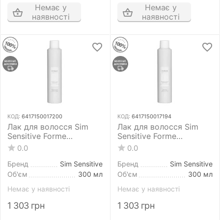
Немає у
Немає у
наявності
наявності
КОД:
6417150017200
КОД:
6417150017194
Лак для волосся Sim
Лак для волосся Sim
Sensitive Forme
Sensitive Forme
Essentials Strong Hold
Essentials Natural Hold
0.0
0.0
Hairspray 300 мл
Hairspray 300 мл
сильної фіксації
середньої фіксації
Бренд
Sim Sensitive
Бренд
Sim Sensitive
Об'єм
300 мл
Об'єм
300 мл
Немає у наявності
Немає у наявності
1 303
грн
1 303
грн