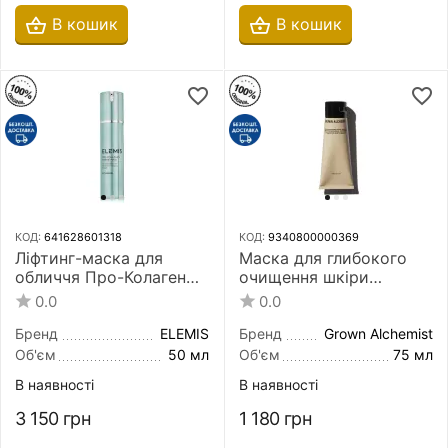
В кошик
В кошик
КОД:
641628601318
КОД:
9340800000369
Ліфтинг-маска для
Маска для глибокого
обличчя Про-Колаген
очищення шкіри
ELEMIS Pro-Collagen
обличчя Grown
0.0
0.0
Marine Mask 50 мл
Alchemist Deep
Cleansing Masque 75 мл
Бренд
ELEMIS
Бренд
Grown Alchemist
Об'єм
50 мл
Об'єм
75 мл
В наявності
В наявності
3 150
грн
1 180
грн