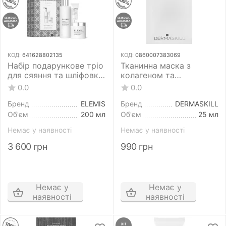
КОД:
641628802135
КОД:
0860007383069
Набір подарункове тріо
Тканинна маска з
для сяяння та шліфовки
колагеном та
шкіри ELEMIS The Skin
гіалуроновою кислотою
0.0
0.0
Brilliance Trio Dynamic
для обличчя
Resurfacing
DERMASKILL Soft Touch
Бренд
ELEMIS
Бренд
DERMASKILL
Mask 25 мл x 5 шт
Об'єм
200 мл
Об'єм
25 мл
Немає у наявності
Немає у наявності
3 600
грн
990
грн
Немає у
Немає у
наявності
наявності