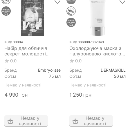
КОД:
00004
КОД:
0860007382949
Набір для обличчя
Охолоджуюча маска з
секрет молодості
гіалуроновою кислотою
Embryolisse Laboratories
для обличчя
0.0
0.0
DERMASKILL Hyaluron
Mask 50 мл
Бренд
Embryolisse
Бренд
DERMASKILL
Об'єм
75 мл
Об'єм
50 мл
Немає у наявності
Немає у наявності
4 990
грн
1 250
грн
Немає у
Немає у
наявності
наявності