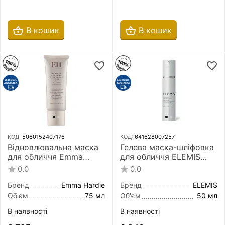
В кошик
В кошик
КОД:
5060152407176
КОД:
641628007257
Відновлювальна маска
Гелева маска-шліфовка
для обличчя Emma
для обличчя ELEMIS
Hardie Moringa Renewal
Dynamic Resurfacing Gel
0.0
0.0
Treatment Mask 75 мл
Mask 50 мл
Бренд
Emma Hardie
Бренд
ELEMIS
Об'єм
75 мл
Об'єм
50 мл
В наявності
В наявності