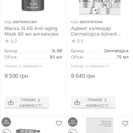
КОД:
686769002891
КОД:
666151915084
Маска ЗLАВ Anti-aging
Адвент календар
Mask 60 мл антивікова
Dermalogica Advent
Calendar
0.0
0.0
Бренд
3LAB
Бренд
Dermalogica
Об'єм
60 мл
Об'єм
75 мл
Немає у наявності
Немає у наявності
9 500
грн
9 640
грн
Немає у
Немає у
наявності
наявності