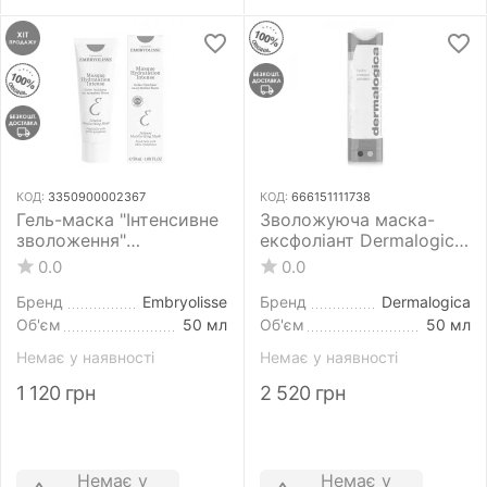
КОД:
3350900002367
КОД:
666151111738
Гель-маска "Інтенсивне
Зволожуюча маска-
зволоження"
ексфоліант Dermalogica
Embryolisse Laboratories
Hydro Masque Exfoliant
0.0
0.0
Intense Moisturizing
50 мл
Mask 50 мл для обличчя
Бренд
Embryolisse
Бренд
Dermalogica
Об'єм
50 мл
Об'єм
50 мл
Немає у наявності
Немає у наявності
1 120
грн
2 520
грн
Немає у
Немає у