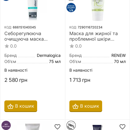
КОД:
666151040045
КОД:
7290116720234
Себорегулююча
Маска для жирної та
очищуюча маска
проблемної шкіри
Dermalogica Sebum
обличчя Renew Dermo
0.0
0.0
Clearing Masque 75 мл
Control Mask 70 мл
Бренд
Dermalogica
Бренд
RENEW
Об'єм
75 мл
Об'єм
70 мл
В наявності
В наявності
2 580
грн
1 713
грн
В кошик
В кошик