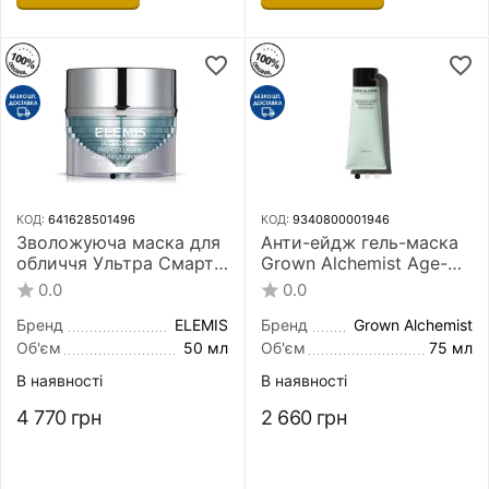
КОД:
641628501496
КОД:
9340800001946
Зволожуюча маска для
Анти-ейдж гель-маска
обличчя Ультра Смарт
Grown Alchemist Age-
ELEMIS Ultra Smart Aqua
Repair Gel Masque 75 мл
0.0
0.0
Infusion Masque 50 мл
Бренд
ELEMIS
Бренд
Grown Alchemist
Об'єм
50 мл
Об'єм
75 мл
В наявності
В наявності
4 770
грн
2 660
грн