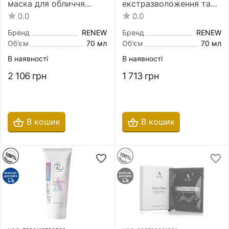
маска для обличчя
екстразволоження та
Renew Anti Age Firming
відновлення обличчя
0.0
0.0
Mask 70 мл
Renew Aqualia Mask 70
мл
Бренд
RENEW
Бренд
RENEW
Об'єм
70 мл
Об'єм
70 мл
В наявності
В наявності
2 106
грн
1 713
грн
В кошик
В кошик