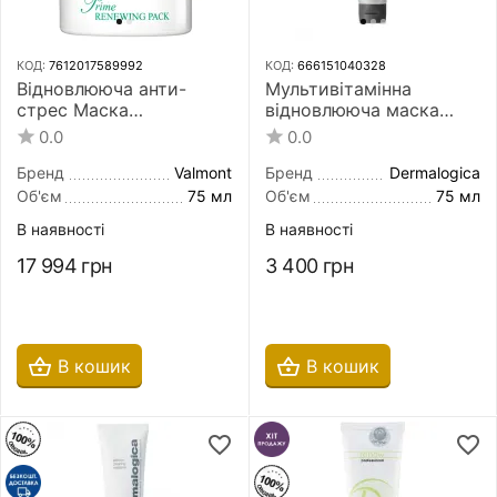
КОД:
7612017589992
КОД:
666151040328
Відновлююча анти-
Мультивітамінна
стрес Маска
відновлююча маска
Попелюшки для
Dermalogica Multivitamin
0.0
0.0
обличчя Valmont Prime
Power Recovery Masque
Renewing Pack 75 мл
75 мл
Бренд
Valmont
Бренд
Dermalogica
Об'єм
75 мл
Об'єм
75 мл
В наявності
В наявності
17 994
грн
3 400
грн
В кошик
В кошик