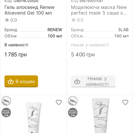
КОД:
7290116720500
КОД:
686769001061
Гель алоєвенд Renew
Моделююча маска New
Aloevend Gel 100 мл
perfect mask 5 саше з
ефектом ліфтингу для
0.0
0.0
шкіри обличчя
Бренд
RENEW
Бренд
3LAB
Об'єм
100 мл
Об'єм
140 мл
В наявності
Немає у наявності
1 785
грн
5 400
грн
Немає у
В кошик
наявності