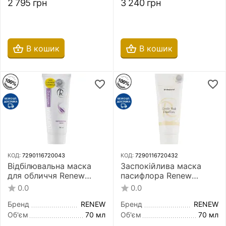
2 795
грн
3 240
грн
В кошик
В кошик
КОД:
7290116720043
КОД:
7290116720432
Відбілювальна маска
Заспокійлива маска
для обличчя Renew
пасифлора Renew
Whitening Depigmenting
Gentle Mask Passiflora
0.0
0.0
Mask 70 мл
70 мл
Бренд
RENEW
Бренд
RENEW
Об'єм
70 мл
Об'єм
70 мл