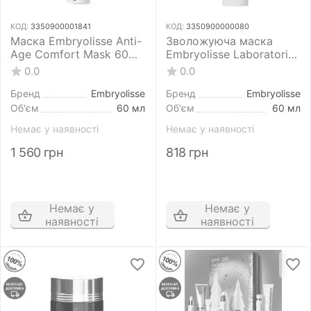
КОД:
3350900001841
КОД:
3350900000080
Маска Embryolisse Anti-
Зволожуюча маска
Age Comfort Mask 60
Embryolisse Laboratories
мл інтенсивна
Hydra-Masque 60 мл
0.0
0.0
розгладжуюча для
шкіри обличчя
Бренд
Embryolisse
Бренд
Embryolisse
Об'єм
60 мл
Об'єм
60 мл
Немає у наявності
Немає у наявності
1 560
грн
818
грн
Немає у
Немає у
наявності
наявності