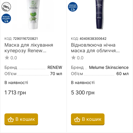
КОД:
7290116720821
КОД:
4040638300642
Маска для лікування
Відновлююча нічна
куперозу Renew
маска для обличчя
Redness Mask 70 мл
Melume Skinscience
0.0
0.0
Nightly Morphing Mask
60 мл
Бренд
RENEW
Бренд
Melume Skinscience
Об'єм
70 мл
Об'єм
60 мл
В наявності
В наявності
1 713
грн
5 300
грн
В кошик
В кошик