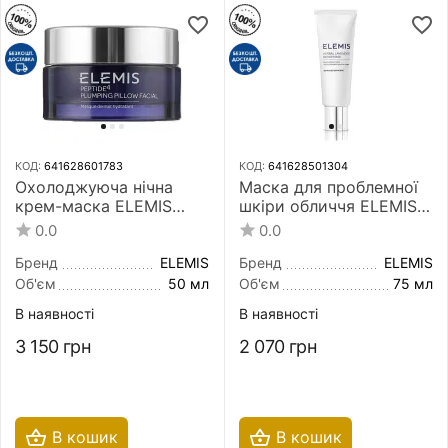
КОД:
641628601783
КОД:
641628501304
Охолоджуюча нічна
Маска для проблемної
крем-маска ELEMIS
шкіри обличчя ELEMIS
Peptide4 Plumping Pillow
Herbal Lavender Repair
0.0
0.0
Facial 50 мл
Mask 75 мл
Бренд
ELEMIS
Бренд
ELEMIS
Об'єм
50 мл
Об'єм
75 мл
В наявності
В наявності
3 150
грн
2 070
грн
В кошик
В кошик