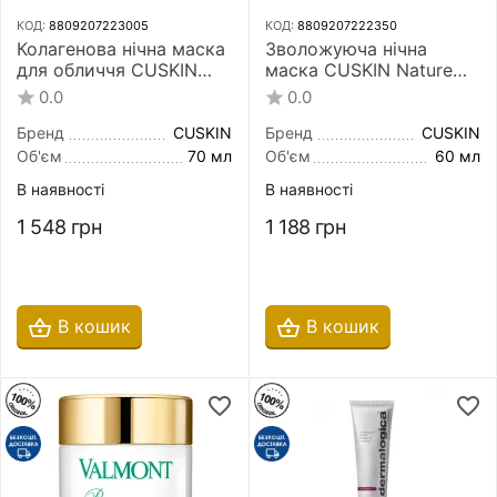
КОД:
8809207223005
КОД:
8809207222350
Колагенова нічна маска
Зволожуюча нічна
для обличчя CUSKIN
маска CUSKIN Nature
Сlean-Up Collagen Sleep
Moisture Sleeping Mask
0.0
0.0
Mask 70 г
60 мл
Бренд
CUSKIN
Бренд
CUSKIN
Об'єм
70 мл
Об'єм
60 мл
В наявності
В наявності
1 548
грн
1 188
грн
В кошик
В кошик