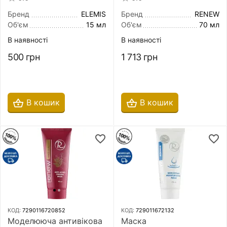
Mask 15 мл
мл
Бренд
ELEMIS
Бренд
RENEW
Об'єм
15 мл
Об'єм
70 мл
В наявності
В наявності
500
грн
1 713
грн
В кошик
В кошик
КОД:
7290116720852
КОД:
729011672132
Моделююча антивікова
Маска