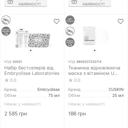
наявності
наявності
КОД:
00001
КОД:
8809207220714
Набір бестселерів від
Тканинна відновлююча
Embryolisse Laboratories
маска з вітаміном U
CUSKIN Vitamin U
0.0
0.0
Essence Soothing Mask
25 г
Бренд
Embryolisse
Бренд
CUSKIN
Об'єм
75 мл
Об'єм
25 мл
Немає у наявності
Немає у наявності
2 585
грн
186
грн