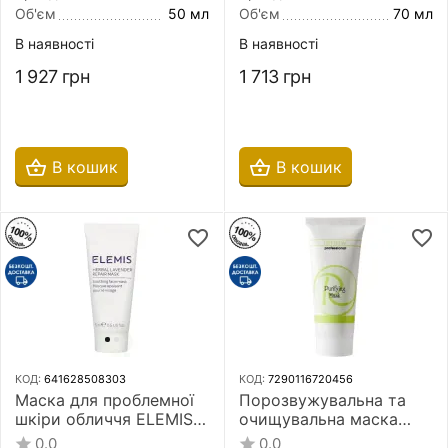
вугілля
Об'єм
50 мл
Об'єм
70 мл
В наявності
В наявності
1 927
грн
1 713
грн
В кошик
В кошик
КОД:
641628508303
КОД:
7290116720456
Маска для проблемної
Порозвужувальна та
шкіри обличчя ELEMIS
очищувальна маска
Herbal Lavender Repair
Renew Purifying Mask 70
0.0
0.0