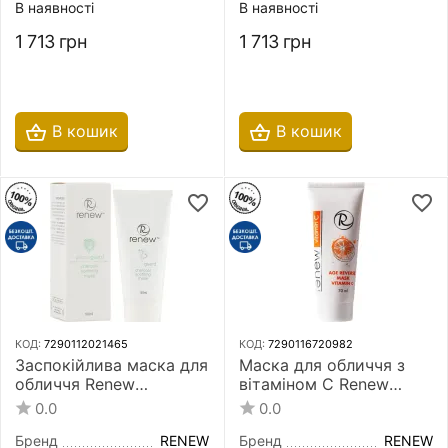
В наявності
В наявності
1 713
грн
1 713
грн
В кошик
В кошик
КОД:
7290112021465
КОД:
7290116720982
Заспокійлива маска для
Маска для обличчя з
обличчя Renew
вітаміном С Renew
Propioguard Charcoal
Vitamin C Age Reverse
0.0
0.0
Soothing Mask 50 мл на
Mask 70 мл
основі активованого
Бренд
RENEW
Бренд
RENEW