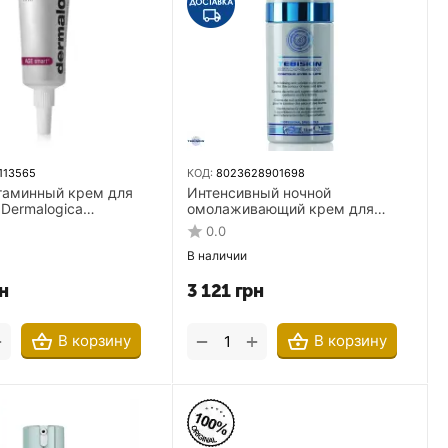
113565
КОД:
8023628901698
таминный крем для
Интенсивный ночной
б Dermalogica
омолаживающий крем для
in Power Firm eye & lip
кожи вокруг глаз Tebiskin
0.0
л
Reticap-EL Night 15 мл
В наличии
н
3 121
грн
+
+
−
В корзину
В корзину