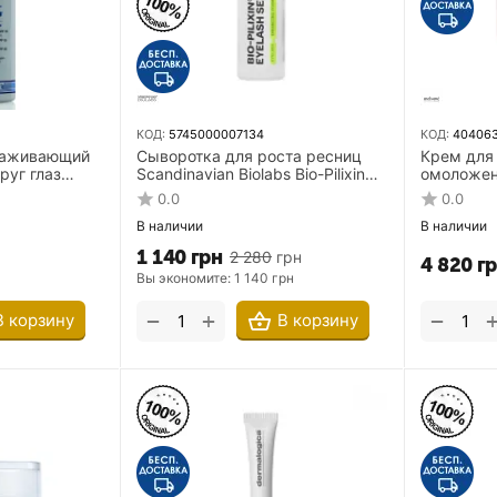
КОД:
5745000007134
КОД:
40406
лаживающий
Сыворотка для роста ресниц
Крем для
руг глаз
Scandinavian Biolabs Bio-Pilixin
омоложен
 Contour
Eyelash Growth Serum 5 мл
Melume Sk
0.0
0.0
Cream 25
В наличии
В наличии
1 140
грн
2 280
грн
4 820
г
Вы экономите: 
1 140
грн
+
−
−
В корзину
В корзину