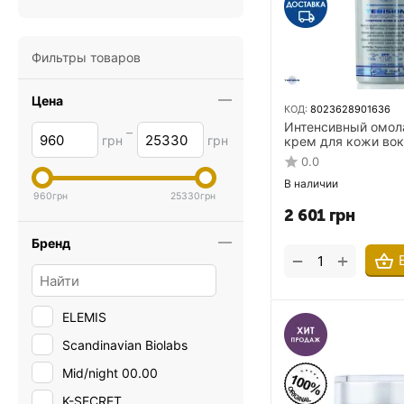
Фильтры товаров
Цена
КОД:
8023628901636
Интенсивный омо
–
грн
грн
крем для кожи вок
Tebiskin Reticap-EL
0.0
Eyes&Lips 15 мл
В наличии
960
грн
25330
грн
2 601
грн
Бренд
+
−
ELEMIS
Scandinavian Biolabs
Mid/night 00.00
K-SECRET