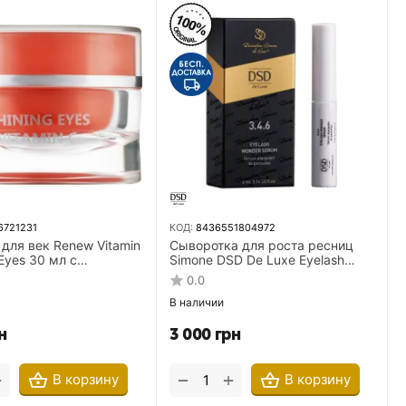
6721231
КОД:
8436551804972
для век Renew Vitamin
Сыворотка для роста ресниц
 Eyes 30 мл с
Simone DSD De Luxe Eyelash
м С
Wonder Serum №3.4.6 4 мл
0.0
В наличии
н
3 000
грн
+
+
−
В корзину
В корзину