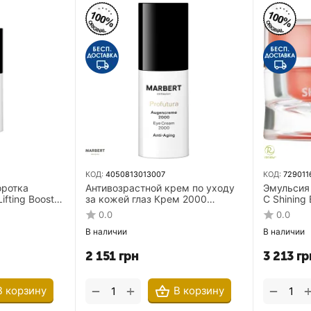
КОД:
4050813013007
КОД:
729011
ротка
Антивозрастной крем по уходу
Эмульсия 
ifting Booster
за кожей глаз Крем 2000
C Shining
15 мл для
Marbert Profutura Eye Cream
витамино
0.0
0.0
2000 15 мл
В наличии
В наличии
2 151
грн
3 213
гр
+
−
−
В корзину
В корзину