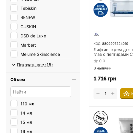
Tebiskin
RENEW
CUSKIN
DSD de Luxe
КОД:
8809207224019
Marbert
Лифтинг крем для 
Melume Skinscience
глаз с пептидами 
VIitamin U Eye Cre
0.0
Dermalogica
Показать все (15)
В наличии
DERMASKILL
1 716
грн
Объем
Embryolisse
Emma Hardie
+
−
3LAB
110 мл
14 мл
15 мл
16 мл