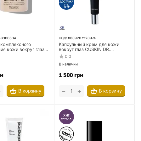
38300604
КОД:
8809207220974
 комплексного
Капсульный крем для кожи
ия кожи вокруг глаз
вокруг глаз CUSKIN DR.
inscience Wonder Eye
SOLUTION Capsule Tone-Up Eye
0.0
 мл
Cream 20 мл
В наличии
рн
1 500
грн
+
+
−
В корзину
В корзину