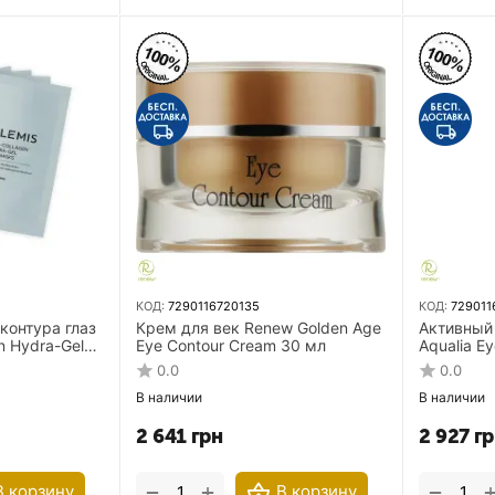
КОД:
7290116720135
КОД:
729011
контура глаз
Крем для век Renew Golden Age
Активный 
n Hydra-Gel
Eye Contour Cream 30 мл
Aqualia E
0.0
0.0
В наличии
В наличии
2 641
грн
2 927
гр
+
−
−
В корзину
В корзину