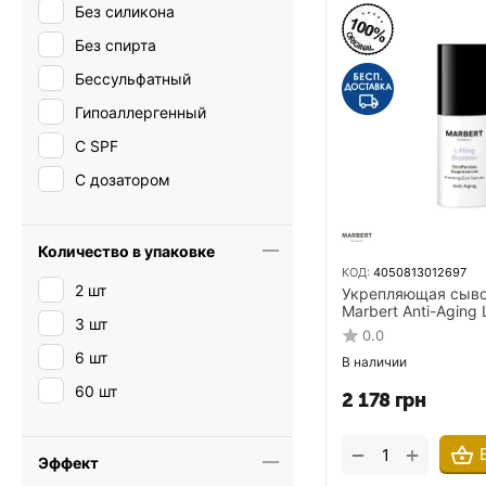
Без силикона
Без спирта
Бессульфатный
Гипоаллергенный
С SPF
С дозатором
Количество в упаковке
КОД:
4050813012697
2 шт
Укрепляющая сыво
Marbert Anti-Aging L
3 шт
Firming Eye Serum 
0.0
кожи вокруг глаз
6 шт
В наличии
60 шт
2 178
грн
+
−
Эффект