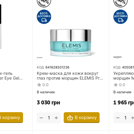
КОД:
641628501236
КОД:
405081
м-гель
Крем-маска для кожи вокруг
Укрепляю
er Eye Gel
глаз против морщин ELEMIS Pro-
морщин Ma
ожи вокруг
Collagen Eye Revive Mask 15 мл
filler 15 м
0.0
0.0
В наличии
В наличии
3 030
грн
1 965
гр
+
−
−
В корзину
В корзину