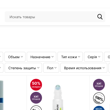
Объем
Назначение
Тип кожи
Серія
О
Степень защиты
Пол
Время использования
50%
СКИДКА