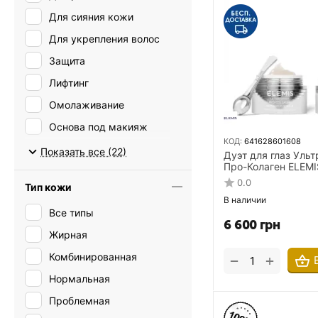
Для сияния кожи
Для укрепления волос
Защита
Лифтинг
Омолаживание
Основа под макияж
КОД:
641628601608
От отечности
Показать все (22)
Дуэт для глаз Уль
Про-Колаген ELEMIS
От первых признаков
Pro-Collagen Eye T
старения
0.0
Тип кожи
x 10 мл
От пигментных пятен
В наличии
Все типы
От раздражения
6 600
грн
Жирная
Очищение
Комбинированная
+
−
Питание
Нормальная
Против воспалений
Проблемная
Против морщин