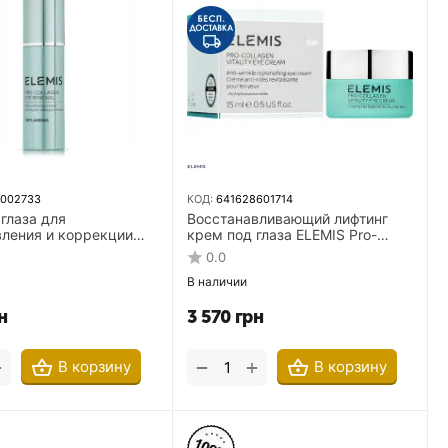
8002733
КОД:
641628601714
глаза для
Восстанавливающий лифтинг
вления и коррекции
крем под глаза ELEMIS Pro-
 Про-Колаген ELEMIS
Collagen Vitality Eye Cream 15 мл
0.0
en Eye Renewal Anti-
В наличии
н
3 570
грн
+
+
−
В корзину
В корзину