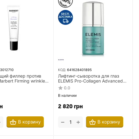
3012710
КОД:
641628401895
щий филлер против
Лифтинг-сыворотка для глаз
rbert Firming wrinkle
ELEMIS Pro-Collagen Advanced
л
Eye Treatment 15 мл
0.0
В наличии
н
2 820
грн
+
+
−
В корзину
В корзину