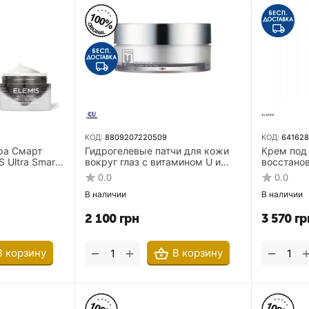
КОД:
8809207220509
КОД:
64162
тра Смарт
Гидрогелевые патчи для кожи
Крем под 
 Ultra Smart
вокруг глаз с витамином U и
восстано
reatment Duo 2
пептидами CUSKIN Vitamin U
морщинок
0.0
0.0
Hydro Gel Eye Patch 60 шт
Pro-Collag
В наличии
В наличии
Age 15 мл
2 100
грн
3 570
гр
+
−
−
В корзину
В корзину