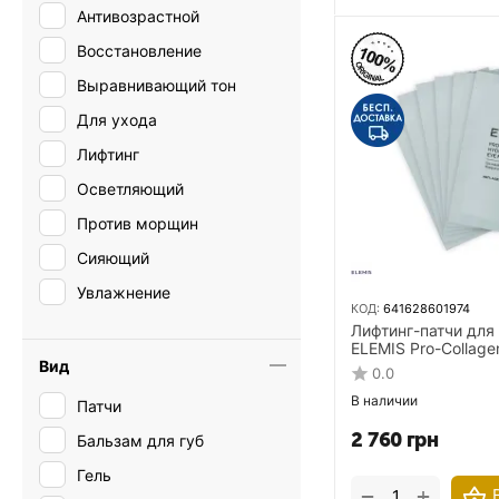
Антивозрастной
Восстановление
Выравнивающий тон
Для ухода
Лифтинг
Осветляющий
Против морщин
Сияющий
Увлажнение
КОД:
641628601974
Лифтинг-патчи для 
ELEMIS Pro-Collage
Вид
Eye Masks 6 пар
0.0
В наличии
Патчи
2 760
грн
Бальзам для губ
Гель
+
−