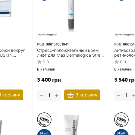
КОД:
666151061941
КОД:
666151
кожи вокруг
Стресс-положительный крем
Антивозр
CUSKIN
лифт для глаз Dermalogica Stress
ретинолом
am 16 мл
Positive Eye Lift 25 мл
Dermalogi
0.0
0.0
complex 1
В наличии
В наличии
3 400
грн
3 540
гр
+
−
−
В корзину
В корзину