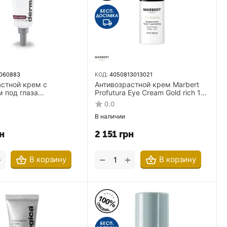
060883
КОД:
4050813013021
астной крем с
Антивозрастной крем Marbert
 под глаза
Profutura Eye Cream Gold rich 15
ca age reversal eye
мл по уходу за кожей глаз
0.0
5 мл
Золотая линия
В наличии
н
2 151
грн
+
+
−
В корзину
В корзину