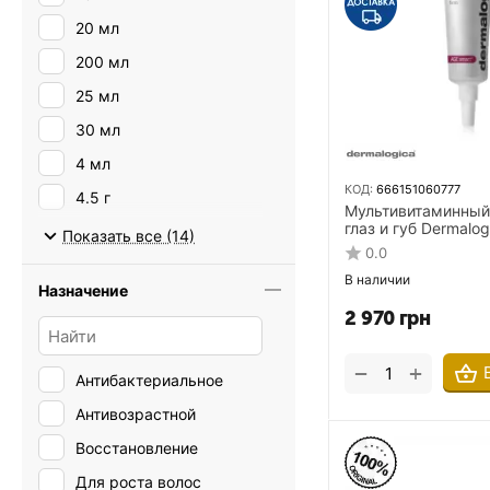
20 мл
200 мл
25 мл
30 мл
4 мл
КОД:
666151060777
4.5 г
Мультивитаминный
глаз и губ Dermalog
5 мл
Показать все (14)
Multivitamin Power F
0.0
area 15 мл
50 мл
В наличии
Назначение
6.5 мл
2 970
грн
75 мл
+
−
Антибактериальное
Антивозрастной
Восстановление
Для роста волос