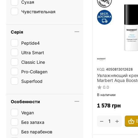
Сухая
Против сухости
Чувствительная
Против темных кругов
Увлажнение
Серія
Успокоение
Peptide4
Ultra Smart
Classic Line
КОД:
4050813012628
Pro-Collagen
Увлажняющий кре
Marbert Aqua Boost
Superfood
Cream 15 мл для к
0.0
глаз
В наличии
Особенности
1 578
грн
Vegan
+
−
Без запаха
Без парабенов