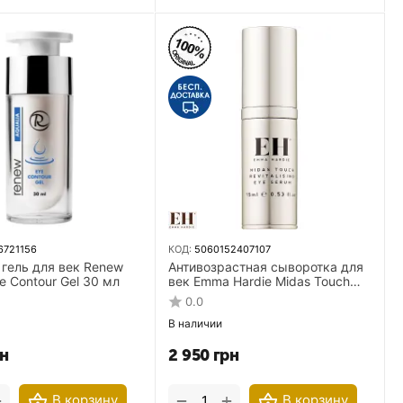
6721156
КОД:
5060152407107
гель для век Renew
Антивозрастная сыворотка для
ye Contour Gel 30 мл
век Emma Hardie Midas Touch
Revitalising Eye Serum 15 мл
0.0
В наличии
н
2 950
грн
+
+
−
В корзину
В корзину