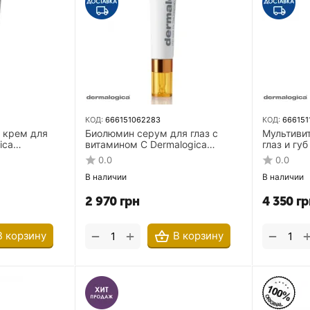
КОД:
666151062283
КОД:
666151
 крем для
Биолюмин серум для глаз с
Мультиви
ica
витамином С Dermalogica
глаз и гу
irm eye & lip
Biolumin C Eye Serum 15 мл
Multivitam
0.0
0.0
area 30 м
В наличии
В наличии
2 970
грн
4 350
гр
+
−
−
В корзину
В корзину