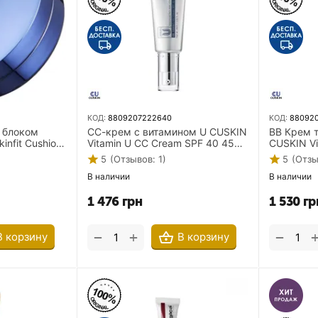
КОД:
8809207222640
КОД:
88092
 блоком
СС-крем с витамином U CUSKIN
BB Крем 
infit Cushion
Vitamin U CC Cream SPF 40 45
CUSKIN Vi
 + 15 г 21
мл
28 Pa++ 
5
(Отзывов: 1)
5
(Отзы
В наличии
В наличии
1 476
грн
1 530
гр
+
−
−
В корзину
В корзину