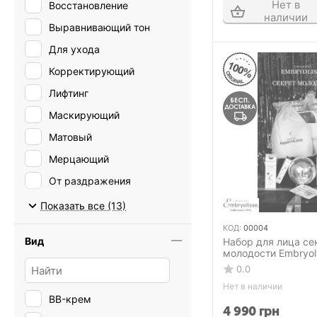
Нет в
Восстановление
наличии
Выравнивающий тон
Для ухода
Корректирующий
Лифтинг
Маскирующий
Матовый
Мерцающий
От раздражения
Против морщин
Показать все (13)
Сияющий
КОД:
00004
Вид
Набор для лица се
Увлажнение
молодости Embryol
Laboratories
0.0
Нет в наличии
BB-крем
4 990
грн