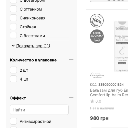
С дозатором
С оттенком
Силиконовая
Стойкая
С блестками
С зеркалом
Показать все (11)
Количество в упаковке
2 шт
4 шт
КОД:
3350900001834
Бальзам для губ Em
Comfort lip balm Re
Эффект
0.0
Нет в наличии
980
грн
Антивозрастной