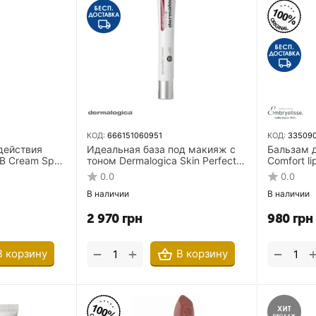
КОД:
666151060951
КОД:
33509
действия
Идеальная база под макияж с
Бальзам д
BB Cream Spf
тоном Dermalogica Skin Perfect
Comfort li
Primer SPF30 22 мл
0.0
0.0
В наличии
В наличии
2 970
грн
980
грн
+
−
−
В корзину
В корзину