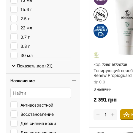
15 мл
15.6 г
2.5 г
22 мл
3.7 г
3.8 г
30 мл
4.5 г
КОД:
7290116720739
Показать все (21)
Тонирующий лечеб
4.5 мл
Renew Propioguard
Treatment Cream 5
Назначение
0.0
40 мл
проблемной кожи 
В наличии
45 мл
2 391
грн
5 мл
Антивозрастной
50 мл
+
−
Восстановление
7 мл
Для сияния кожи
7.08 г
Для сужения пор