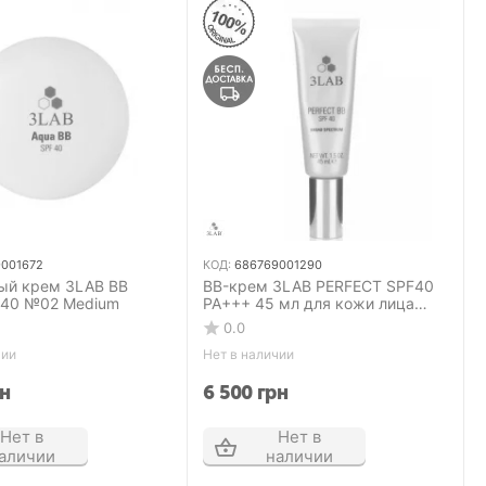
001672
КОД:
686769001290
ый крем 3LAB ВB
BB-крем 3LAB PERFECT SPF40
40 №02 Medium
PA+++ 45 мл для кожи лица
№01 Light
0.0
чии
Нет в наличии
н
6 500
грн
Нет в
Нет в
аличии
наличии