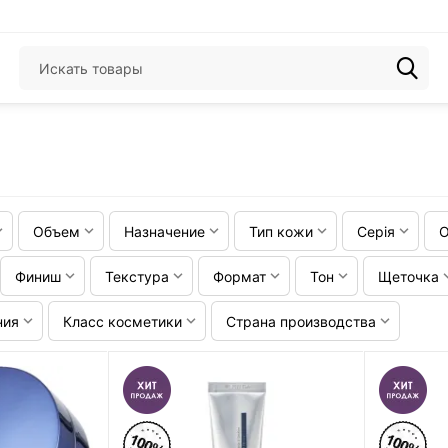
Объем
Назначение
Тип кожи
Серія
О
Финиш
Текстура
Формат
Тон
Щеточка
ния
Класс косметики
Страна производства