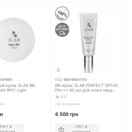
9001665
КОД:
686769001313
ый крем 3LAB ВB
BB-крем 3LAB PERFECT SPF40
40 №01 Light
PA+++ 45 мл для кожи лица
№03 Dark
0.0
чии
Нет в наличии
н
6 500
грн
Нет в
Нет в
аличии
наличии