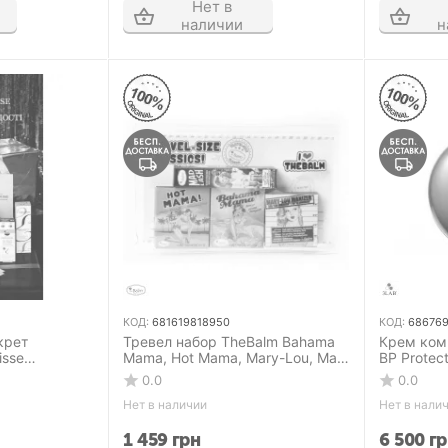
Нет в
наличии
н
КОД:
681619818950
КОД:
68676
крет
Тревел набор TheBalm Bahama
Крем ком
isse
Mama, Hot Mama, Mary-Lou, Mad
ВР Protec
Lash из 4 мини-продуктов в
0.0
0.0
косметичке
Нет в наличии
Нет в нали
1 459
грн
6 500
гр