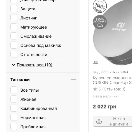
75 мл
Защита
8 мл
Лифтинг
80 мл
Матирующее
Омолаживание
Основа под макияж
От отечности
От первых признаков
Показать все (19)
старения
КОД:
8809207223043
От пигментных пятен
Кушон со сменным
Тип кожи
CUSKIN Clean-Up Sk
Питание
SPF 50+ PA+++ 15 г
5
(Отзывов: 1)
Все типы
тонн
Против воспалений
Нет в наличии
Жирная
Против морщин
2 022
грн
Комбинированная
Против сухости
Нормальная
Нет в
Против темных кругов
наличии
Проблемная
Увлажнение