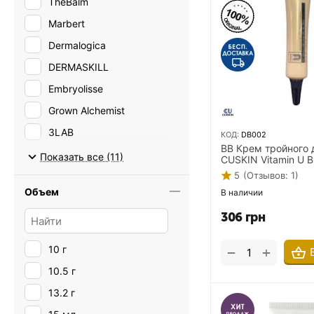
TheBalm
Marbert
Dermalogica
DERMASKILL
Embryolisse
Grown Alchemist
3LAB
КОД:
DB002
BB Крем тройного 
Bell Cosmetics
Показать все (11)
CUSKIN Vitamin U 
28 Pa++ 7 мл
5
(Отзывов: 1)
Объем
В наличии
306
грн
10 г
+
−
10.5 г
13.2 г