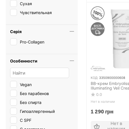
Сухая
Успокоение
Чувствительная
Серія
Pro-Collagen
Особенности
КОД:
3350900000608
BB-крем Embryolis
Vegan
Illuminating Veil C
всех типов кожи
Без парабенов
0.0
Нет в наличии
Без спирта
1 290
грн
Гипоаллергенный
С SPF
Нет в
наличии