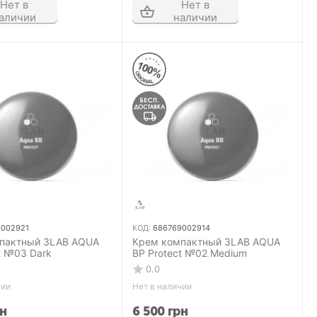
Нет в
Нет в
аличии
наличии
9002921
КОД:
686769002914
пактный 3LAB AQUA
Крем компактный 3LAB AQUA
t №03 Dark
ВР Protect №02 Medium
0.0
чии
Нет в наличии
н
6 500
грн