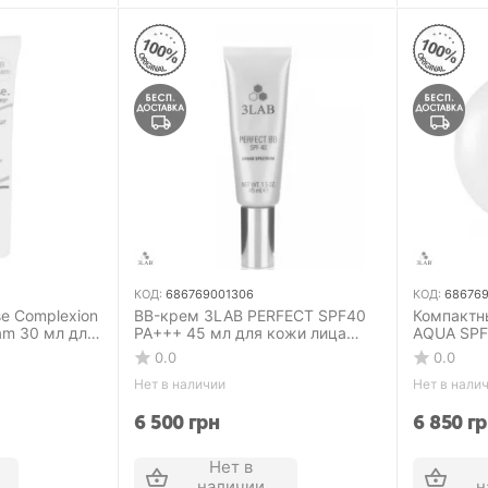
КОД:
686769001306
КОД:
68676
se Complexion
BB-крем 3LAB PERFECT SPF40
Компактн
ream 30 мл для
PA+++ 45 мл для кожи лица
AQUA SPF
№02 Medium
0.0
0.0
Нет в наличии
Нет в нали
6 500
грн
6 850
гр
Нет в
наличии
н