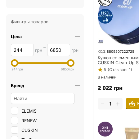
Фильтры товаров
Цена
–
грн
грн
КОД:
8809207222725
Кушон со сменным
CUSKIN Clean-Up Sk
SPF 50+ PA+++ 15 г
5
(Отзывов: 1)
244
грн
6850
грн
тонн
В наличии
Бренд
2 022
грн
+
−
ELEMIS
RENEW
CUSKIN