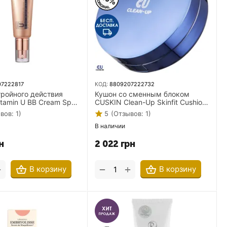
07222817
КОД:
8809207222732
тройного действия
Кушон со сменным блоком
tamin U BB Cream Spf
CUSKIN Clean-Up Skinfit Cushion
45 мл
SPF 50+ PA+++ 15 г + 15 г 23
вов: 1)
5
(Отзывов: 1)
тонн
В наличии
н
2 022
грн
+
+
−
В корзину
В корзину