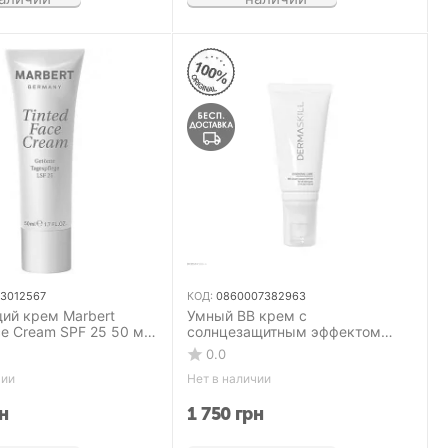
3012567
КОД:
0860007382963
ий крем Marbert
Умный BB крем с
ce Cream SPF 25 50 мл
солнцезащитным эффектом
DERMASKILL BB Smart Cream
0.0
SPF 30 50 мл
чии
Нет в наличии
н
1 750
грн