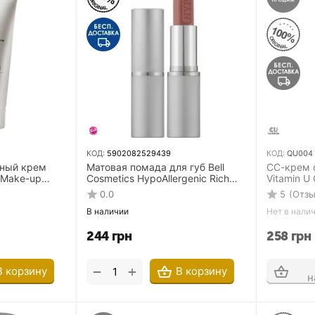
КОД:
5902082529439
КОД:
QU004
ный крем
Матовая помада для губ Bell
СС-крем 
 Make-up
Cosmetics HypoAllergenic Rich
Vitamin U
0 мл для
Mat Lipstick 03 Classy Chic 3.7 г
0.0
5
(Отзы
лица
В наличии
Нет в нали
244
грн
258
грн
+
−
В корзину
В корзину
н