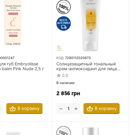
00001247
КОД:
7290112020673
ля губ Embryolisse
Солнцезащитный тональный
p balm Pink Nude 2,5 г
крем-антиоксидант для лица
Renew Sunscreen Cream SPF 30
0.0
Demi Make-Up 80 мл
В наличии
2 856
грн
+
+
−
В корзину
В корзину