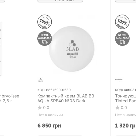
КОД:
686769001689
КОД:
405081
bryolisse
Компактный крем 3LAB ВB
Тонирующ
d 2,5 г
AQUA SPF40 №03 Dark
Tinted Fa
для лица
0.0
0.0
Нет в наличии
Нет в нали
6 850
грн
1 320
гр