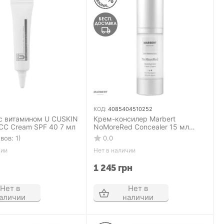
КОД:
4085404510252
с витамином U CUSKIN
Крем-консилер Marbert
 CC Cream SPF 40 7 мл
NoMoreRed Concealer 15 мл
маскирующий
вов: 1)
0.0
чии
Нет в наличии
1 245
грн
Нет в
Нет в
аличии
наличии