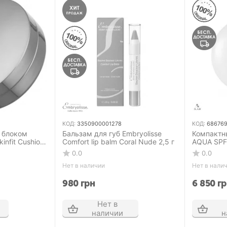
КОД:
3350900001278
КОД:
686769
 блоком
Бальзам для губ Embryolisse
Компактн
infit Cushion
Comfort lip balm Coral Nude 2,5 г
AQUA SPF
 + 15 г 19
0.0
0.0
Нет в наличии
Нет в нали
980
грн
6 850
гр
Нет в
наличии
н