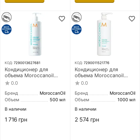
КОД:
7290013627681
КОД:
7290011521776
Кондиционер для
Кондиционер для
объема Moroccanoil
объема Moroccanoil
Extra Volume
Extra Volume
0.0
0.0
Conditioner 500 мл
Conditioner 1000 мл
Бренд
MoroccanOil
Бренд
MoroccanOil
Объем
500 мл
Объем
1000 мл
В наличии
В наличии
1 716
грн
2 574
грн