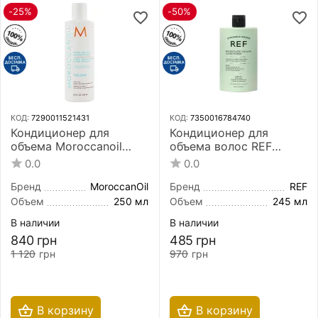
-25%
-50%
КОД:
7290011521431
КОД:
7350016784740
Кондиционер для
Кондиционер для
объема Moroccanoil
объема волос REF
Extra Volume
Weightless Volume
0.0
0.0
Conditioner 250 мл
Conditioner 245 мл
Бренд
MoroccanOil
Бренд
REF
Объем
250 мл
Объем
245 мл
В наличии
В наличии
840
грн
485
грн
1 120
грн
970
грн
В корзину
В корзину