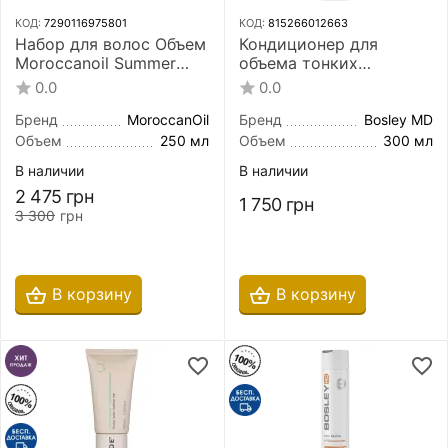
КОД:
7290116975801
КОД:
815266012663
Набор для волос Объем
Кондиционер для
Moroccanoil Summer
объема тонких
Volume Set
неокрашенных волос
0.0
0.0
Bosley MD Bos Revive
Volumizing Conditioner
Бренд
MoroccanOil
Бренд
Bosley MD
300 мл
Объем
250 мл
Объем
300 мл
В наличии
В наличии
2 475
грн
1 750
грн
3 300
грн
В корзину
В корзину