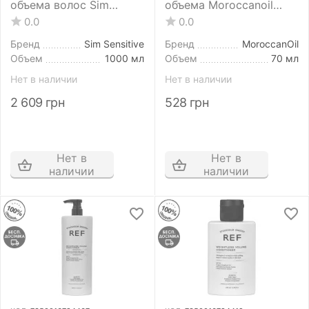
объема волос Sim
объема Moroccanoil
Sensitive DS Volume
Extra Volume
0.0
0.0
Conditioner 1000 мл
Conditioner 70 мл
Бренд
Sim Sensitive
Бренд
MoroccanOil
Объем
1000 мл
Объем
70 мл
Нет в наличии
Нет в наличии
2 609
грн
528
грн
Нет в
Нет в
наличии
наличии