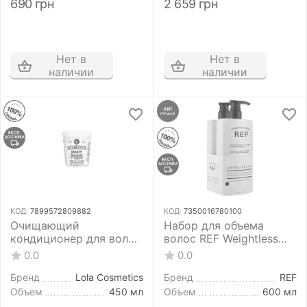
690
грн
2 659
грн
Нет в
Нет в
наличии
наличии
КОД:
7899572809882
КОД:
7350016780100
Очищающий
Набор для объема
кондиционер для волос
волос REF Weightless
Lola Cosmetics Comigo
Volume Duo Shampoo &
0.0
0.0
Ninguém Pode Co Wash
Conditioner 600+600 мл
450 мл
Бренд
Lola Cosmetics
Бренд
REF
Объем
450 мл
Объем
600 мл