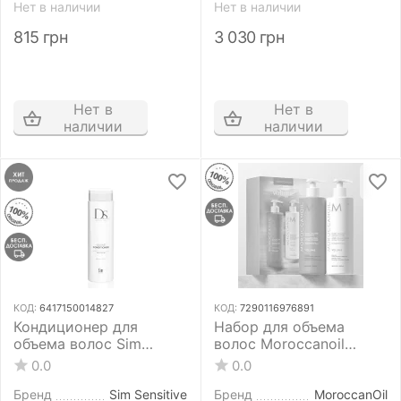
Нет в наличии
Нет в наличии
815
грн
3 030
грн
Нет в
Нет в
наличии
наличии
КОД:
6417150014827
КОД:
7290116976891
Кондиционер для
Набор для объема
объема волос Sim
волос Moroccanoil
Sensitive DS Volume
Volume Shampoo &
0.0
0.0
Conditioner 200 мл
Conditioner Duo 500 мл
+ 500 мл
Бренд
Sim Sensitive
Бренд
MoroccanOil