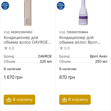
КОД:
9326123007452
КОД:
7350001703664
Кондиционер для
Кондиционер для
объема волос DAVROE
объема волос Bjorn
Volume Amplifying
Axen Volumizing
0.0
0.0
Conditioner 325 мл
Conditioner 250 мл
Бренд
DAVROE
Бренд
Bjorn Axen
Объем
325 мл
Объем
250 мл
В наличии
В наличии
1 670
грн
870
грн
В корзину
В корзину