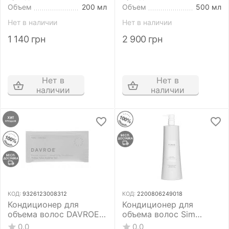
Объем
200 мл
Объем
500 мл
Нет в наличии
Нет в наличии
1 140
грн
2 900
грн
Нет в
Нет в
наличии
наличии
КОД:
9326123008312
КОД:
2200806249018
Кондиционер для
Кондиционер для
объема волос DAVROE
объема волос Sim
Volume Amplifying
Sensitive Forme
0.0
0.0