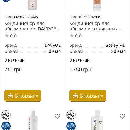
КОД:
9326123007445
КОД:
815266012601
Кондиционер для
Кондиционер для
объема волос DAVROE
объема истонченных
Volume Amplifying
окрашенных волос
0.0
0.0
Conditioner 100 мл
Bosley MD Bos Revive
Conditioner 300 мл
Бренд
DAVROE
Бренд
Bosley MD
Объем
100 мл
Объем
300 мл
В наличии
В наличии
710
грн
1 750
грн
В корзину
В корзину