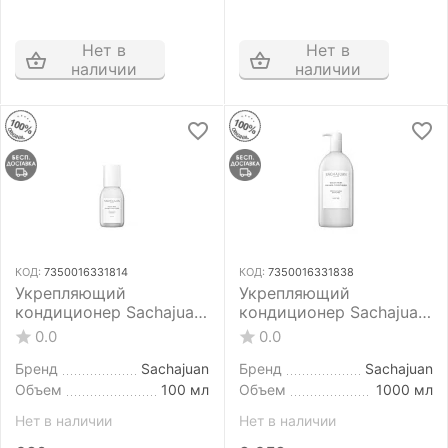
Нет в
Нет в
наличии
наличии
КОД:
7350016331814
КОД:
7350016331838
Укрепляющий
Укрепляющий
кондиционер Sachajuan
кондиционер Sachajuan
Ocean Mist Volume
Ocean Mist Volume
0.0
0.0
Conditioner 100 мл для
Conditioner 1000 мл для
объема и плотности
объема и плотности
Бренд
Sachajuan
Бренд
Sachajuan
волос
волос
Объем
100 мл
Объем
1000 мл
Нет в наличии
Нет в наличии