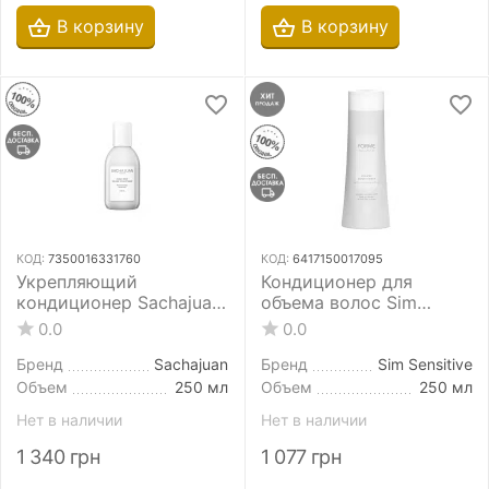
В корзину
В корзину
КОД:
7350016331760
КОД:
6417150017095
Укрепляющий
Кондиционер для
кондиционер Sachajuan
объема волос Sim
Ocean Mist Volume
Sensitive Forme
0.0
0.0
Conditioner 250 мл для
Essentials Volume
объема и плотности
Conditioner 250 мл
Бренд
Sachajuan
Бренд
Sim Sensitive
волос
Объем
250 мл
Объем
250 мл
Нет в наличии
Нет в наличии
1 340
грн
1 077
грн