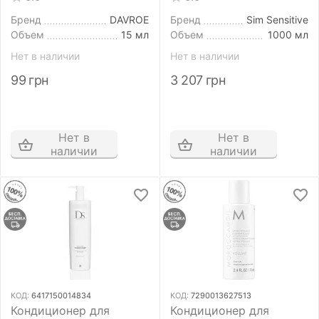
Conditioner 15 мл
Essentials Volume
Conditioner 1000 мл
Бренд
DAVROE
Бренд
Sim Sensitive
Объем
15 мл
Объем
1000 мл
Нет в наличии
Нет в наличии
99
грн
3 207
грн
Нет в
Нет в
наличии
наличии
КОД:
6417150014834
КОД:
7290013627513
Кондиционер для
Кондиционер для