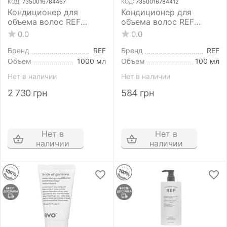
КОД:
7350016784467
КОД:
7350016784412
Кондиционер для
Кондиционер для
объема волос REF
объема волос REF
Weightless Volume
Weightless Volume
0.0
0.0
Conditioner 1000 мл
Conditioner 100 мл
Бренд
REF
Бренд
REF
Объем
1000 мл
Объем
100 мл
Нет в наличии
Нет в наличии
2 730
грн
584
грн
Нет в
Нет в
наличии
наличии