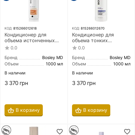
КОД:
815266012618
КОД:
815266012670
Кондиционер для
Кондиционер для
объема истонченных
объема тонких
окрашенных волос
неокрашенных волос
0.0
0.0
Bosley MD Bos Revive
Bosley MD Bos Revive
Conditioner 1000 мл
Volumizing Conditioner
Бренд
Bosley MD
Бренд
Bosley MD
1000 мл
Объем
1000 мл
Объем
1000 мл
В наличии
В наличии
3 370
грн
3 370
грн
В корзину
В корзину