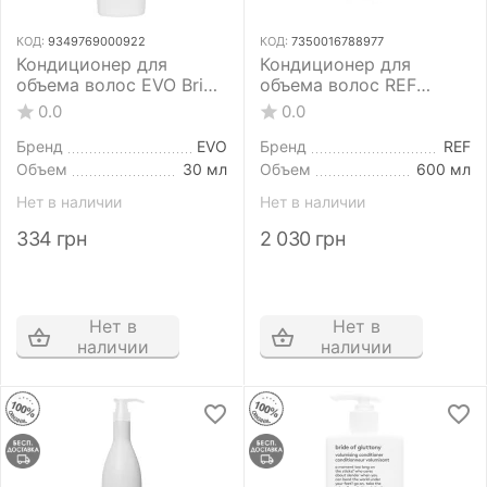
КОД:
9349769000922
КОД:
7350016788977
Кондиционер для
Кондиционер для
объема волос EVO Bride
объема волос REF
of Gluttony Volumising
Weightless Volume
0.0
0.0
Conditioner 30 мл
Conditioner 600 мл
Бренд
EVO
Бренд
REF
Объем
30 мл
Объем
600 мл
Нет в наличии
Нет в наличии
334
грн
2 030
грн
Нет в
Нет в
наличии
наличии